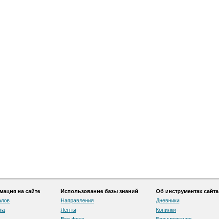
ация на сайте
Использование базы знаний
Об инструментах сайта
алов
Направления
Дневники
та
Ленты
Копилки