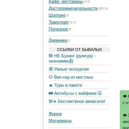
Кафе, рестораны
2
/
2
Достопримечательности
15
/
11
Шоппинг
0
Транспорт
2
/
1
Полезное
5
Дневники
1
ССЫЛКИ ОТ БЫВАЛЫХ
🙈 НЕ Букинг (румгуру -
экономим💰)
🤓 Умные экскурсии
🐶 Вип-гид из местных
🔥 Туры в пакете
🚌 Автобусы с вайфаем 🐷
👁 
💀✈️ Бессметрное авиасало!
с о
Форум
👁
Материалы
нео
по