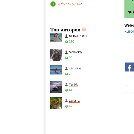
в Моих лентах
👁
Web-
Топ авторов
kuro
AFINAPOST
160
Melnickiy
92
veruncia
73
Turbik
44
Lana_L
42