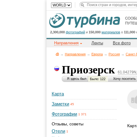
2,300,000
фотографий
и
150,000
материалов
о
111,000
Направления
Ленты
Все фото
→
Направления
→
Европа
→
Россия
→
Санкт-
Приозерск
61.04279N
Я здесь был
Хочу посетить
Было: 122
Карта
Заметки
45
Фотографии
1 371
Отзывы, советы
Карт
Отели
1