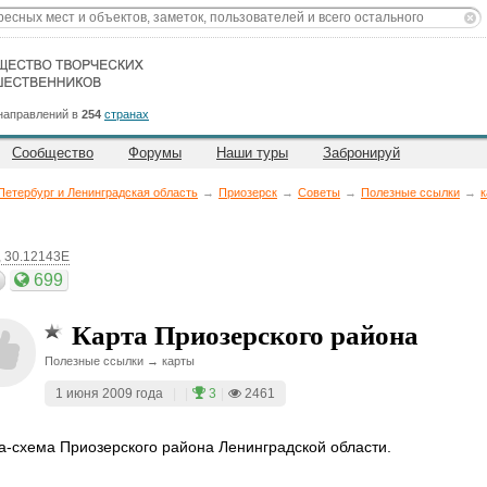
направлений в
254
странах
Сообщество
Форумы
Наши туры
Забронируй
Петербург и Ленинградская область
→
Приозерск
→
Советы
→
Полезные ссылки
→
к
, 30.12143E
699
Карта Приозерского района
Полезные ссылки → карты
1 июня 2009 года
|
|
3
|
2461
а-схема Приозерского района Ленинградской области.