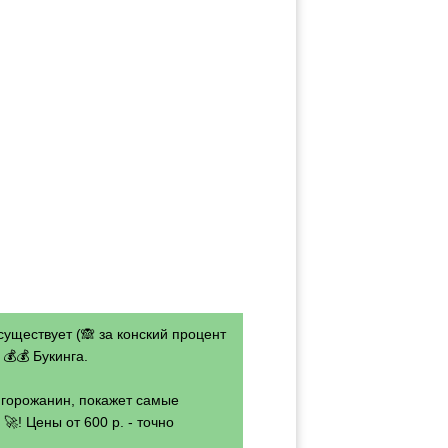
существует (🙈 за конский процент
💰💰 Букинга.
- горожанин, покажет самые
🚀! Цены от 600 р. - точно