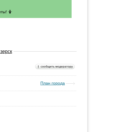
ты! 🤷
зерск
сообщить модератору
План города