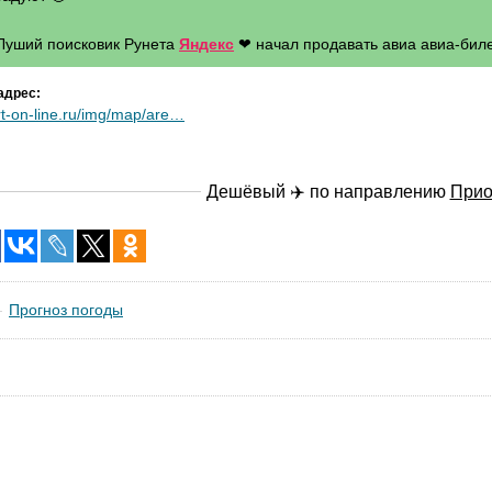
 Луший поисковик Рунета
Яндекс
❤ начал продавать авиа авиа-биле
адрес:
rt-on-line.ru/img/map/are…
Дешёвый ✈️ по направлению
Прио
Прогноз погоды