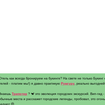
Отель как всегда бронируем на букинге? На свете не только Букинг 
телей - платим мы!) я давно практикую
Румгуру
, реально выгодней 
 Знаешь
Трипстер
? 🐒 это эволюция городских экскурсий. Вип-гид 
бычные места и расскажет городские легенды, пробовал, это огонь 
радуют 🤑