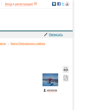
Вход
и
регистрация
Написать
арты
→
Карта Приозерского района
veruncia