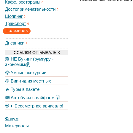
Кафе, рестораны
0
Достопримечательности
0
Шоппинг
0
Транспорт
0
Полезное
0
Дневники
1
ССЫЛКИ ОТ БЫВАЛЫХ
🙈 НЕ Букинг (румгуру -
экономим💰)
🤓 Умные экскурсии
🐶 Вип-гид из местных
🔥 Туры в пакете
🚌 Автобусы с вайфаем 🐷
💀✈️ Бессметрное авиасало!
Форум
Материалы