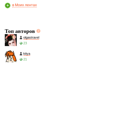
в Моих лентах
Топ авторов
olgastravel
23
kitya
21