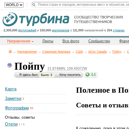
Title
Cейчас
на
сайте:
2,300,000
фотографий
и
150,000
материалов
о
111,000
направлений в
254
странах
Направления
Ленты
Все фото
Сообщество
Фору
→
Направления
→
Северная Америка
→
CША
→
Штат Гавайи
→
Пойпу
→
С
Пойпу
21.87488N, 159.45072W
Button
44
Я здесь был
Хочу посетить
Было: 3
Полезное в П
Карта
Заметки
3
Советы и отзыв
Фотографии
86
Отзывы, советы
Отели
1
/
1
К сожалению, пока в этом р