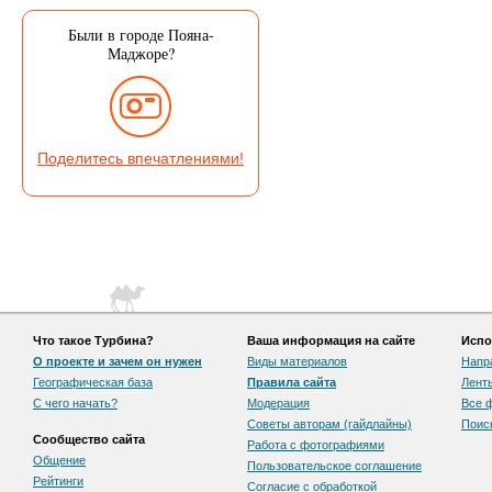
Были в городе Пояна-
Маджоре?
Поделитесь впечатлениями!
Что такое Турбина?
Ваша информация на сайте
Испо
О проекте и зачем он нужен
Виды материалов
Напр
Географическая база
Правила сайта
Лент
С чего начать?
Модерация
Все 
Советы авторам (гайдлайны)
Поис
Сообщество сайта
Работа с фотографиями
Общение
Пользовательскоe соглашение
Рейтинги
Согласие с обработкой