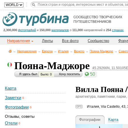
Title
Cейчас
на
сайте:
2,300,000
фотографий
и
150,000
материалов
о
111,000
направлений в
254
странах
Направления
Ленты
Все фото
Сообщество
Фору
→
Направления
→
Европа
→
Италия
→
Венето
→
Пояна-Маджоре
→
Совет
Пояна-Маджоре
45.29266N, 11.50105
Button
50
Я здесь был
Хочу посетить
Было: 0
Вилла Пояна / 
Карта
архитектура, памятники, парки,
Заметки
0
Фотографии
Италия
,
Via Castello, 43,
GPS
0
Отзывы, советы
Фотографии
Карта
Отели
0