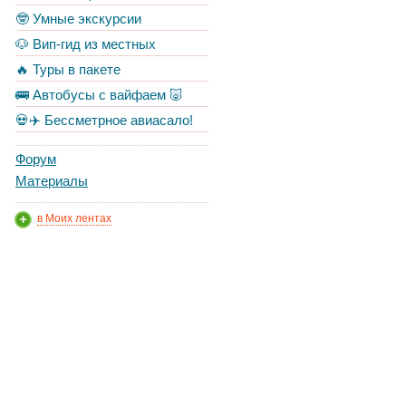
🤓 Умные экскурсии
🐶 Вип-гид из местных
🔥 Туры в пакете
🚌 Автобусы с вайфаем 🐷
💀✈️ Бессметрное авиасало!
Форум
Материалы
в Моих лентах