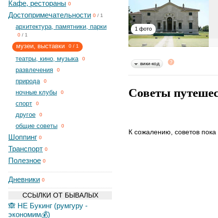
Кафе, рестораны
0
Достопримечательности
0
/
1
архитектура, памятники, парки
1 фото
0
/
1
музеи, выставки
0
/
1
театры, кино, музыка
0
вики-код
развлечения
0
природа
0
Советы путеше
ночные клубы
0
спорт
0
другое
0
общие советы
0
К сожалению, советов пока 
Шоппинг
0
Транспорт
0
Полезное
0
Дневники
0
ССЫЛКИ ОТ БЫВАЛЫХ
🙈 НЕ Букинг (румгуру -
экономим💰)