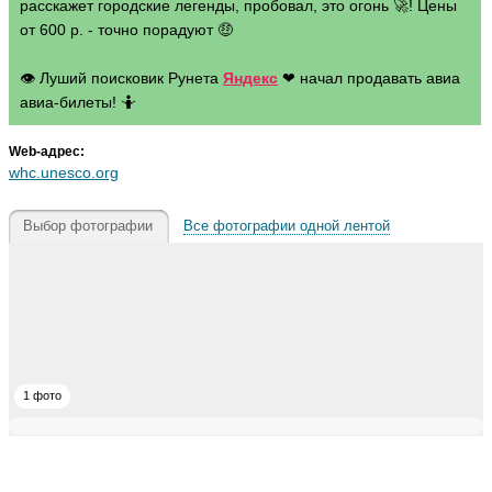
расскажет городские легенды, пробовал, это огонь 🚀! Цены
от 600 р. - точно порадуют 🤑
👁 Луший поисковик Рунета
Яндекс
❤ начал продавать авиа
авиа-билеты! 🤷
Web-адрес:
whc.unesco.org
Выбор фотографии
Все фотографии одной лентой
1 фото