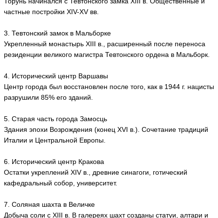
Торунь начинался с Тевтонского замка XIII в. Общественные и
частные постройки XIV-XV вв.
3. Тевтонский замок в Мальборке
Укрепленный монастырь XIII в., расширенный после переноса
резиденции великого магистра Тевтонского ордена в Мальборк.
4. Исторический центр Варшавы
Центр города был восстановлен после того, как в 1944 г. нацисты
разрушили 85% его зданий.
5. Старая часть города Замосць
Здания эпохи Возрождения (конец XVI в.). Сочетание традиций
Италии и Центральной Европы.
6. Исторический центр Кракова
Остатки укреплений XIV в., древние синагоги, готический
кафедральный собор, университет.
7. Соляная шахта в Величке
Добыча соли с XIII в. В галереях шахт созданы статуи, алтари и