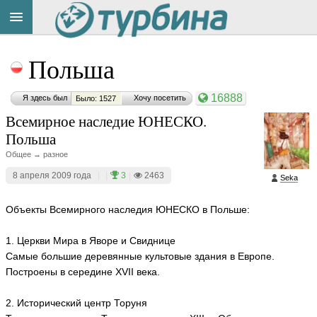
Title
Cейчас
Польша
на
сайте:
16888
Я здесь был
Хочу посетить
Было: 1527
Всемирное наследие ЮНЕСКО.
Польша
Общее → разное
Button
8 апреля 2009 года
|
|
3
|
2463
Seka
Объекты Всемирного наследия ЮНЕСКО в Польше:
1. Церкви Мира в Яворе и Свиднице
Самые большие деревянные культовые здания в Европе.
Построены в середине XVII века.
2. Исторический центр Торуня