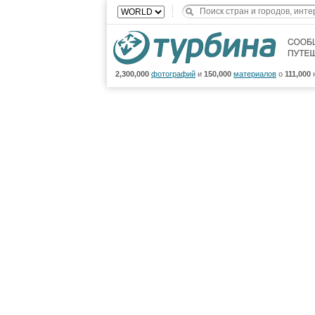
2,300,000
фотографий
и
150,000
материалов
о
111,000
Направления
Ленты
Все фото