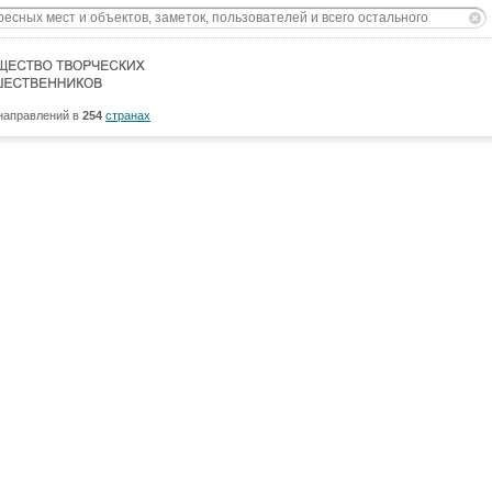
направлений в
254
странах
Сообщество
Форумы
Наши туры
Забронируй