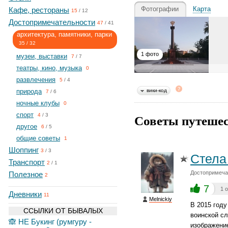
Фотографии
Карта
Кафе, рестораны
15
/
12
Достопримечательности
47
/
41
архитектура, памятники, парки
35
/
32
1 фото
музеи, выставки
7
/
7
театры, кино, музыка
0
развлечения
5
/
4
природа
вики-код
7
/
6
ночные клубы
0
спорт
Советы путешес
4
/
3
другое
6
/
5
общие советы
1
Шоппинг
3
/
3
Стела
Транспорт
2
/
1
Достопримечат
Полезное
2
7
1 
Дневники
11
Melnickiy
В 2015 год
ССЫЛКИ ОТ БЫВАЛЫХ
воинской сл
🙈 НЕ Букинг (румгуру -
изображение