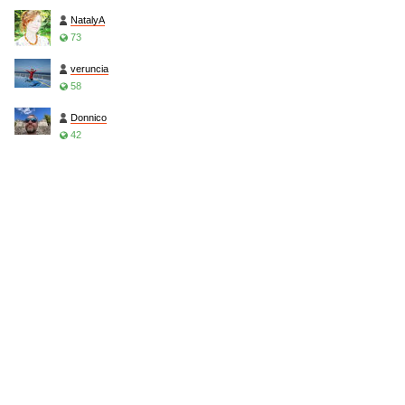
NatalyA
73
veruncia
58
Donnico
42