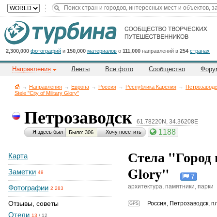
Title
Cейчас
на
сайте:
2,300,000
фотографий
и
150,000
материалов
о
111,000
направлений в
254
странах
Направления
Ленты
Все фото
Сообщество
Фору
→
Направления
→
Европа
→
Россия
→
Республика Карелия
→
Петрозавод
Stele "City of Military Glory"
Петрозаводск
Button
61.78220N, 34.36208E
1188
Я здесь был
Хочу посетить
Было: 306
Стела "Город в
Карта
Glory"
Заметки
49
7
архитектура, памятники, парки
Фотографии
2 283
Отзывы, советы
Россия
,
Петрозаводск, п
GPS
Отели
13
/
12