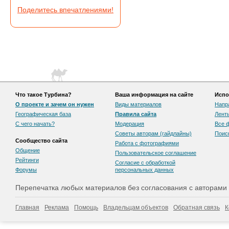
Поделитесь впечатлениями!
Что такое Турбина?
Ваша информация на сайте
Испо
О проекте и зачем он нужен
Виды материалов
Напр
Географическая база
Правила сайта
Лент
С чего начать?
Модерация
Все 
Советы авторам (гайдлайны)
Поис
Сообщество сайта
Работа с фотографиями
Общение
Пользовательскоe соглашение
Рейтинги
Согласие с обработкой
Форумы
персональных данных
Перепечатка любых материалов без согласования с авторами
Главная
Реклама
Помощь
Владельцам объектов
Обратная связь
К