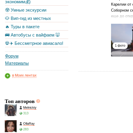
экономим💰)
Карелии от 
🤓 Умные экскурсии
Соборном с
еще до откр
🐶 Вип-гид из местных
🔥 Туры в пакете
🚌 Автобусы с вайфаем 🐷
💀✈️ Бессметрное авиасало!
1 фото
Форум
Материалы
в Моих лентах
Топ авторов
Melnickiy
313
OllaRay
283