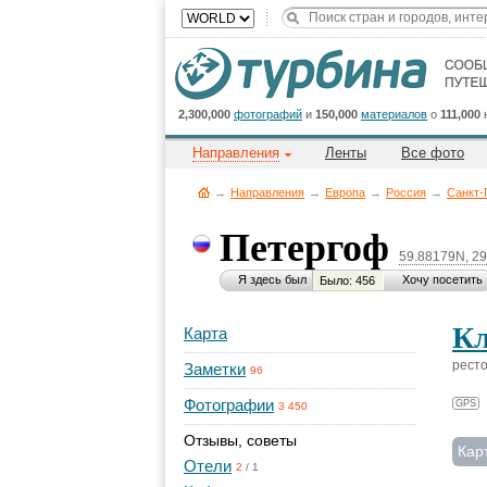
2,300,000
фотографий
и
150,000
материалов
о
111,000
Направления
Ленты
Все фото
→
Направления
→
Европа
→
Россия
→
Санкт-
Петергоф
59.88179N, 2
Я здесь был
Хочу посетить
Было: 456
Кл
Карта
рест
Заметки
96
Фотографии
GPS
3 450
Отзывы, советы
Кар
Отели
2
/
1