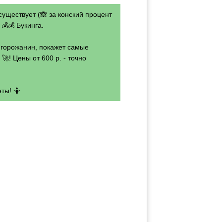
существует (🙈 за конский процент
💰💰 Букинга.
- горожанин, покажет самые
🚀! Цены от 600 р. - точно
ты! 🤷