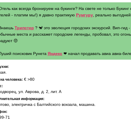
Отель как всегда бронируем на букинге? На свете не только Букинг 
телей - платим мы!) я давно практикую
Румгуру
, реально выгодней 
 Знаешь
Трипстер
? 🐒 это эволюция городских экскурсий. Вип-гид 
бычные места и расскажет городские легенды, пробовал, это огонь 
радуют 🤑
 Луший поисковик Рунета
Яндекс
❤ начал продавать авиа авиа-биле
ухни:
кая.
€ >80
 на человека:
с:
одворец, ул. Аврова, д. 2, лит. А
лнительная информация:
втово, электричка с Балтийского вокзала, машина.
фон:
99-71