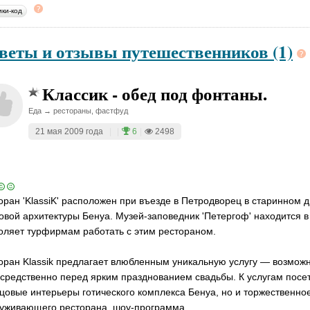
ики-код
веты и отзывы путешественников (1)
Классик - обед под фонтаны.
Еда → рестораны, фастфуд
21 мая 2009 года
|
|
6
|
2498
оран 'KlassiK' расположен при въезде в Петродворец в старинном 
овой архитектуры Бенуа. Музей-заповедник 'Петергоф' находится в 
оляет турфирмам работать с этим рестораном.
оран Klassik предлагает влюбленным уникальную услугу — возможн
средственно перед ярким празднованием свадьбы. К услугам посе
цовые интерьеры готического комплекса Бенуа, но и торжественн
уживающего ресторана, шоу-программа.