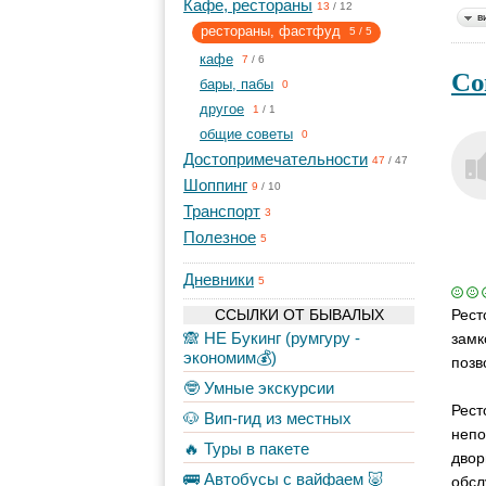
Кафе, рестораны
13
/
12
в
рестораны, фастфуд
5
/
5
кафе
7
/
6
Со
бары, пабы
0
другое
1
/
1
общие советы
0
Достопримечательности
47
/
47
Шоппинг
9
/
10
Транспорт
3
Полезное
5
Дневники
5
ССЫЛКИ ОТ БЫВАЛЫХ
Рест
🙈 НЕ Букинг (румгуру -
замк
экономим💰)
позв
🤓 Умные экскурсии
Рест
🐶 Вип-гид из местных
непо
🔥 Туры в пакете
двор
🚌 Автобусы с вайфаем 🐷
обсл