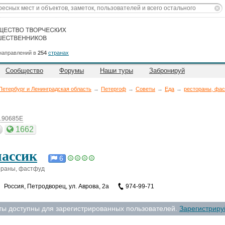
направлений в
254
странах
Сообщество
Форумы
Наши туры
Забронируй
Петербург и Ленинградская область
→
Петергоф
→
Советы
→
Еда
→
рестораны, фа
9.90685E
1662
ассик
6
ораны, фастфуд
Россия
,
Петродворец, ул. Аврова, 2а
974-99-71
ты доступны для зарегистрированных пользователей.
Зарегистриру