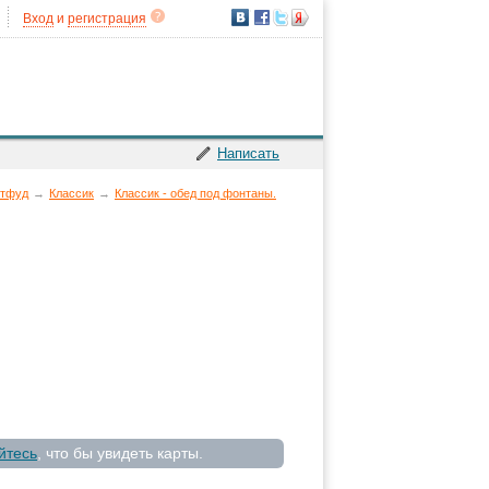
Вход
и
регистрация
Написать
стфуд
→
Классик
→
Классик - обед под фонтаны.
йтесь
, что бы увидеть карты.