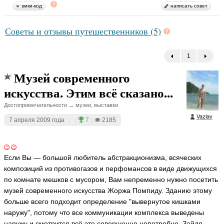
вики-код
написать совет
Советы и отзывы путешественников (5)
1
←
Музей современного
искусства. Этим всё сказано...
Достопримечательности → музеи, выставки
Vazlav
7 апреля 2009 года
|
|
7
|
2185
Если Вы — большой любитель абстракционизма, всяческих
композиций из противогазов и перфомансов в виде движущихся
по комнате мешков с мусором, Вам непременно нужно посетить
музей современного искусства Жоржа Помпиду. Зданию этому
больше всего подходит определение "вывернутое кишками
наружу", потому что все коммуникации комплекса выведены
наружу и смотрится всё это совершенно непотребно. Зайдя