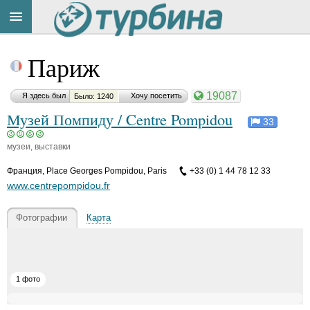
Title
Cейчас
Париж
на
сайте:
19087
Я здесь был
Хочу посетить
Было: 1240
Музей Помпиду / Centre Pompidou
33
музеи, выставки
Button
Франция
,
Place Georges Pompidou, Paris
+33 (0) 1 44 78 12 33
www.centrepompidou.fr
Фотографии
Карта
1 фото