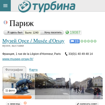
Title
Cейчас
Париж
на
сайте:
19087
Я здесь был
Хочу посетить
Было: 1240
Музей Орсе / Musée d'Orsay
19
музеи, выставки
Франция
,
1 rue de la Légion d'Honneur, Paris
33(0)1 40 49 48 14
Button
www.musee-orsay.fr/
Фотографии
Карта
11 фото
вики-код
написать совет