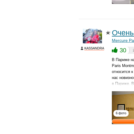
Очень
Mercure Pa
KASSANDRA
30
В Париже н
Paris Montm
относится к
нас новизно
в Париже. 
6 фото