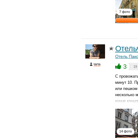
7 фото
Отель
Отель Пакс
tarta
3
19
С провожат
минут 10. П
или пешком 
несколько м
конце концо
14 фото