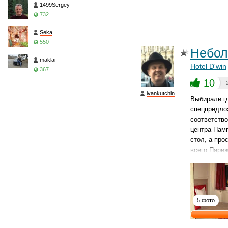
1499Sergey
732
Seka
550
Небол
maklai
Hotel D'win
367
10
ivankutchin
Выбирали г
спецпредлож
соответств
центра Памп
стол, а про
всего Париж
5 фото