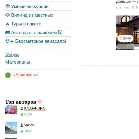
дальше — л
🤓 Умные экскурсии
отелем. К 
🐶 Вип-гид из местных
🔥 Туры в пакете
🚌 Автобусы с вайфаем 🐷
1 фото
💀✈️ Бессметрное авиасало!
Форум
Материалы
в Моих лентах
Топ авторов
KASSANDRA
5139
Vazlav
1052