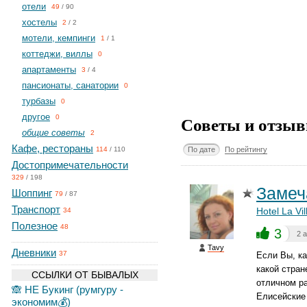
отели
49
/
90
хостелы
2
/
2
мотели, кемпинги
1
/
1
коттеджи, виллы
0
апартаменты
3
/
4
пансионаты, санатории
0
турбазы
0
другое
Советы и отзыв
0
общие советы
2
Кафе, рестораны
По дате
По рейтингу
114
/
110
Достопримечательности
329
/
198
Замеч
Шоппинг
79
/
87
Транспорт
Hotel La Vi
34
Полезное
48
3
2 
Tavy
Дневники
37
Если Вы, ка
какой стра
ССЫЛКИ ОТ БЫВАЛЫХ
отличном ра
🙈 НЕ Букинг (румгуру -
Елисейские 
экономим💰)