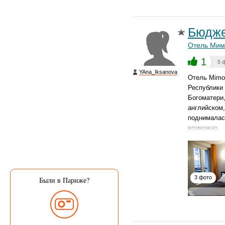
Бюдже
Отель Мим
1
5 
YAna_Iksanova
Отель Mimos
Республики 
Богоматери
английском,
поднималас
возможно.
3 фото
Были в Париже?