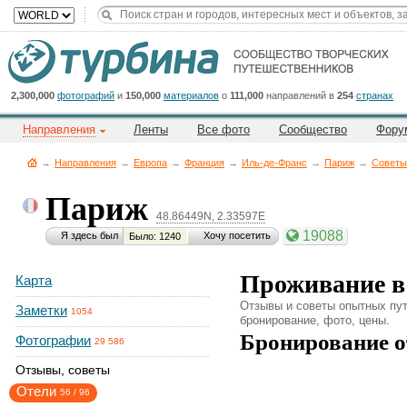
Title
Cейчас
на
сайте:
2,300,000
фотографий
и
150,000
материалов
о
111,000
направлений в
254
странах
Направления
Ленты
Все фото
Сообщество
Фору
→
Направления
→
Европа
→
Франция
→
Иль-де-Франс
→
Париж
→
Советы
Париж
48.86449N, 2.33597E
Button
19088
Я здесь был
Хочу посетить
Было: 1240
Проживание в
Карта
Отзывы и советы опытных пут
Заметки
1054
бронирование, фото, цены.
Бронирование о
Фотографии
29 586
Отзывы, советы
Отели
56
/
96