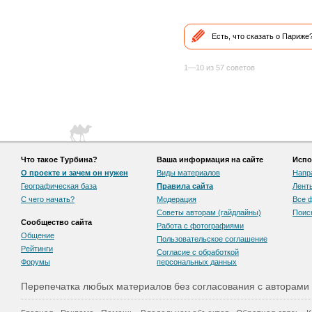
Есть, что сказать о Париже
1—10 из 57 советов
Что такое Турбина?
Ваша информация на сайте
Испо
О проекте и зачем он нужен
Виды материалов
Напр
Географическая база
Правила сайта
Лент
С чего начать?
Модерация
Все 
Советы авторам (гайдлайны)
Поис
Сообщество сайта
Работа с фотографиями
Общение
Пользовательскоe соглашение
Рейтинги
Согласие с обработкой
Форумы
персональных данных
Перепечатка любых материалов без согласования с авторами