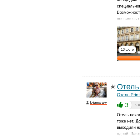
специальног
Возможност
появилось п
13 фото
Отель
Отель Print
k-tamara-v
3
5 
Отель наход
тоже нет. Д
выходили на
одной. Завт