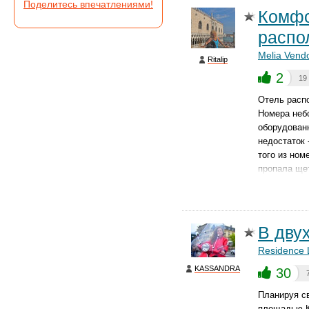
Поделитесь впечатлениями!
Комфо
распо
Melia Ven
Ritalip
2
19
Отель расп
Номера небо
оборудован
недостаток 
того из ном
пропала ще
В дву
Residence 
KASSANDRA
30
Планируя с
площадью К