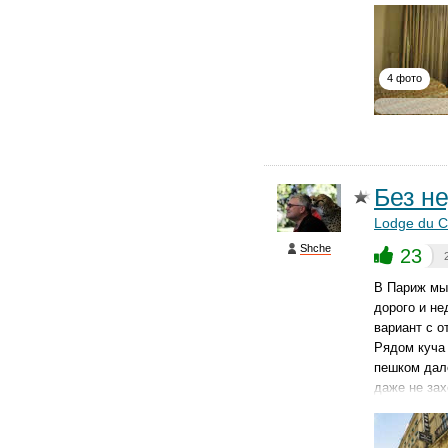
4 фото
Без н
Lodge du C
Shche
23
В Париж мы 
дорого и не
вариант с о
Рядом куча
пешком дале
даже не зах