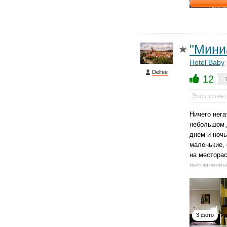
"Мини
Hotel Baby
Delfee
12
Этот сове
Ничего нега
небольшом д
днем и ночь
маленькие, 
на местора
несомненны
3 фото