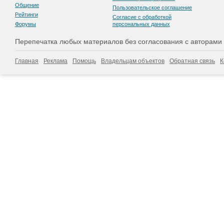
Общение
Пользовательскоe соглашение
Рейтинги
Согласие с обработкой
Форумы
персональных данных
Перепечатка любых материалов без согласования с авторами
Главная
Реклама
Помощь
Владельцам объектов
Обратная связь
К