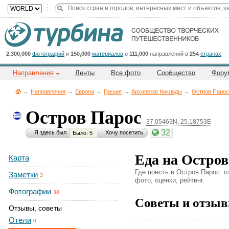
Title
Cейчас
на
сайте:
2,300,000
фотографий
и
150,000
материалов
о
111,000
направлений в
254
странах
Направления
Ленты
Все фото
Сообщество
Фору
→
Направления
→
Европа
→
Греция
→
Архипелаг Киклады
→
Остров Парос
Остров Парос
37.05463N, 25.18753E
Button
32
Я здесь был
Хочу посетить
Было: 5
Еда на Остров
Карта
Где поесть в Остров Парос: 
Заметки
3
фото, оценки, рейтинг.
Фотографии
38
Советы и отзыв
Отзывы, советы
Отели
0