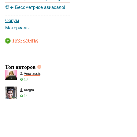
💀✈️ Бессметрное авиасало!
Форум
Материалы
в Моих лентах
Топ авторов
Anastassia
18
Allegra
14