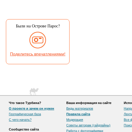
Были на Острове Парос?
Поделитесь впечатлениями!
Что такое Турбина?
Ваша информация на сайте
Испо
О проекте и зачем он нужен
Виды материалов
Напр
Географическая база
Правила сайта
Лент
С чего начать?
Модерация
Все 
Советы авторам (гайдлайны)
Поис
Сообщество сайта
Работа с фотографиями