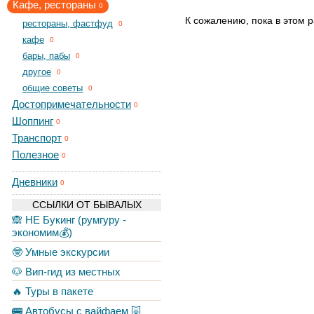
Кафе, рестораны
0
К сожалению, пока в этом р
рестораны, фастфуд
0
кафе
0
бары, пабы
0
другое
0
общие советы
0
Достопримечательности
0
Шоппинг
0
Транспорт
0
Полезное
0
Дневники
0
ССЫЛКИ ОТ БЫВАЛЫХ
🙈 НЕ Букинг (румгуру -
экономим💰)
🤓 Умные экскурсии
🐶 Вип-гид из местных
🔥 Туры в пакете
🚌 Автобусы с вайфаем 🐷