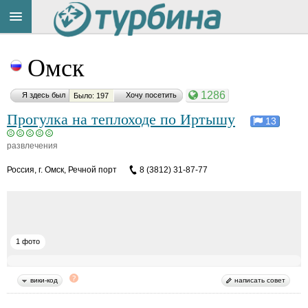
Title
Cейчас
Омск
на
сайте:
1286
Я здесь был
Хочу посетить
Было: 197
Прогулка на теплоходе по Иртышу
13
развлечения
Button
Россия
,
г. Омск, Речной порт
8 (3812) 31-87-77
1 фото
вики-код
написать совет