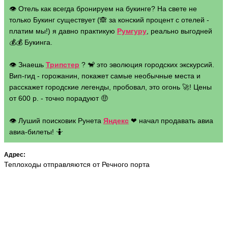
👁 Отель как всегда бронируем на букинге? На свете не
только Букинг существует (🙈 за конский процент с отелей -
платим мы!) я давно практикую
Румгуру
, реально выгодней
💰💰 Букинга.
👁 Знаешь
Трипстер
? 🐒 это эволюция городских экскурсий.
Вип-гид - горожанин, покажет самые необычные места и
расскажет городские легенды, пробовал, это огонь 🚀! Цены
от 600 р. - точно порадуют 🤑
👁 Луший поисковик Рунета
Яндекс
❤ начал продавать авиа
авиа-билеты! 🤷
Адрес:
Теплоходы отправляются от Речного порта