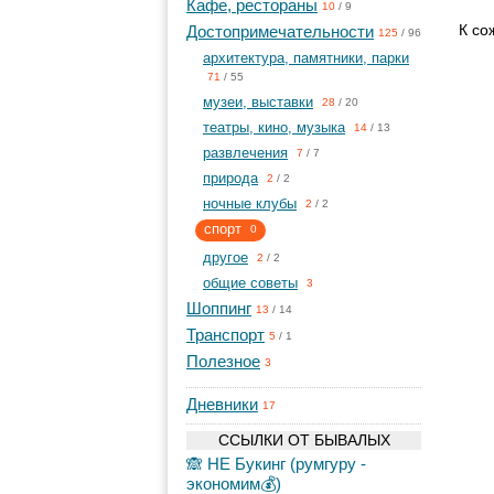
Кафе, рестораны
10
/
9
К со
Достопримечательности
125
/
96
архитектура, памятники, парки
71
/
55
музеи, выставки
28
/
20
театры, кино, музыка
14
/
13
развлечения
7
/
7
природа
2
/
2
ночные клубы
2
/
2
спорт
0
другое
2
/
2
общие советы
3
Шоппинг
13
/
14
Транспорт
5
/
1
Полезное
3
Дневники
17
ССЫЛКИ ОТ БЫВАЛЫХ
🙈 НЕ Букинг (румгуру -
экономим💰)