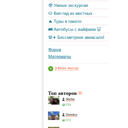
🤓 Умные экскурсии
🐶 Вип-гид из местных
🔥 Туры в пакете
🚌 Автобусы с вайфаем 🐷
💀✈️ Бессметрное авиасало!
Форум
Материалы
в Моих лентах
Топ авторов
Shche
639
Donnico
372