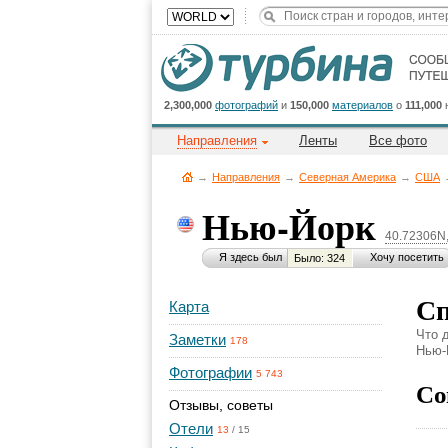
2,300,000
фотографий
и
150,000
материалов
о
111,000
Направления
Ленты
Все фото
→
Направления
→
Северная Америка
→
CША
Нью-Йорк
40.72306N
Я здесь был
Хочу посетить
Было: 324
Сп
Карта
Что 
Заметки
178
Нью-Й
Фотографии
5 743
Со
Отзывы, советы
Отели
13
/
15