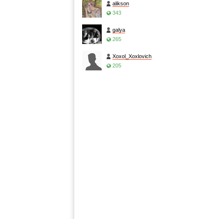
alikson
343
galya
265
Xoxol_Xoxlovich
205