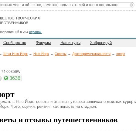
направлений в
254
странах
Сообщество
Форумы
Наши туры
Забронируй
→
Штат Нью-Йорк
→
Нью-Йорк
→
Советы
→
Достопримечательности
→
спорт
, 74.00356W
3636
орт
делать в Нью-Йорк: советы и отзывы путешественниках о лыжных курорта
орк. Фото, оценки, рейтинг, как попасть на стадион.
веты и отзывы путешественников