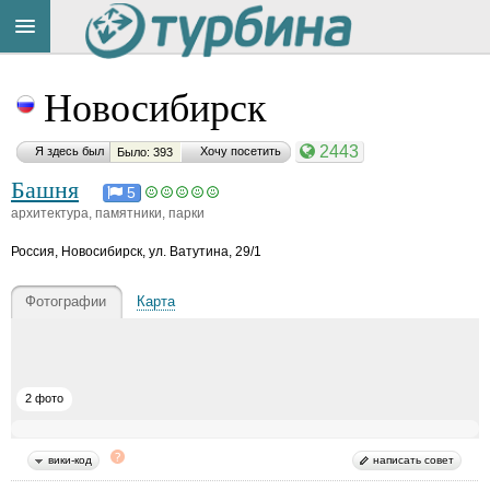
Title
Cейчас
Новосибирск
на
сайте:
2443
Я здесь был
Хочу посетить
Было: 393
Башня
5
архитектура, памятники, парки
Россия
,
Новосибирск, ул. Ватутина, 29/1
Button
Фотографии
Карта
2 фото
вики-код
написать совет