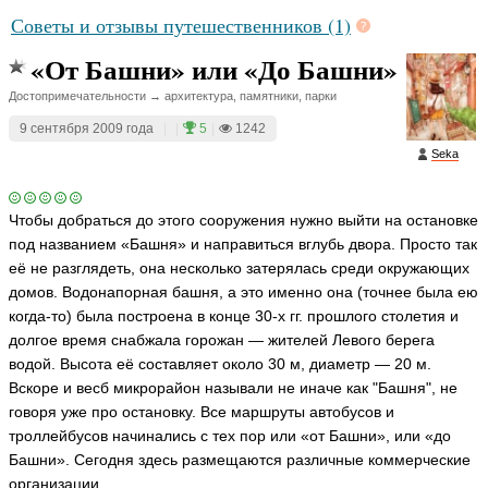
Советы и отзывы путешественников (1)
«От Башни» или «До Башни»
Достопримечательности → архитектура, памятники, парки
9 сентября 2009 года
|
|
5
|
1242
Seka
Чтобы добраться до этого сооружения нужно выйти на остановке
под названием «Башня» и направиться вглубь двора. Просто так
её не разглядеть, она несколько затерялась среди окружающих
домов. Водонапорная башня, а это именно она (точнее была ею
когда-то) была построена в конце 30-х гг. прошлого столетия и
долгое время снабжала горожан — жителей Левого берега
водой. Высота её составляет около 30 м, диаметр — 20 м.
Вскоре и весб микрорайон называли не иначе как "Башня", не
говоря уже про остановку. Все маршруты автобусов и
троллейбусов начинались с тех пор или «от Башни», или «до
Башни». Сегодня здесь размещаются различные коммерческие
организации.