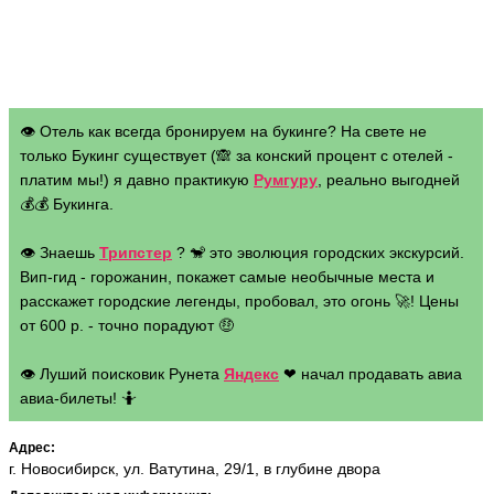
👁 Отель как всегда бронируем на букинге? На свете не
только Букинг существует (🙈 за конский процент с отелей -
платим мы!) я давно практикую
Румгуру
, реально выгодней
💰💰 Букинга.
👁 Знаешь
Трипстер
? 🐒 это эволюция городских экскурсий.
Вип-гид - горожанин, покажет самые необычные места и
расскажет городские легенды, пробовал, это огонь 🚀! Цены
от 600 р. - точно порадуют 🤑
👁 Луший поисковик Рунета
Яндекс
❤ начал продавать авиа
авиа-билеты! 🤷
Адрес:
г. Новосибирск, ул. Ватутина, 29/1, в глубине двора