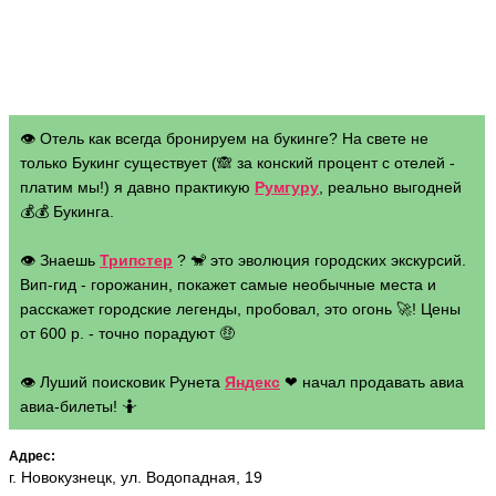
👁 Отель как всегда бронируем на букинге? На свете не
только Букинг существует (🙈 за конский процент с отелей -
платим мы!) я давно практикую
Румгуру
, реально выгодней
💰💰 Букинга.
👁 Знаешь
Трипстер
? 🐒 это эволюция городских экскурсий.
Вип-гид - горожанин, покажет самые необычные места и
расскажет городские легенды, пробовал, это огонь 🚀! Цены
от 600 р. - точно порадуют 🤑
👁 Луший поисковик Рунета
Яндекс
❤ начал продавать авиа
авиа-билеты! 🤷
Адрес:
г. Новокузнецк, ул. Водопадная, 19