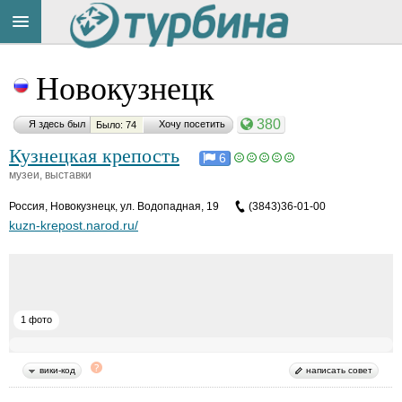
Title
Cейчас
Новокузнецк
на
сайте:
380
Я здесь был
Хочу посетить
Было: 74
Кузнецкая крепость
6
музеи, выставки
Россия
,
Новокузнецк, ул. Водопадная, 19
(3843)36-01-00
Button
kuzn-krepost.narod.ru/
1 фото
вики-код
написать совет