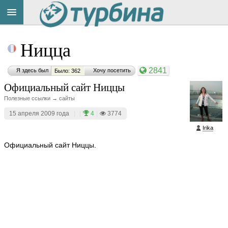
Title
Cейчас
Ницца
на
сайте:
2841
Я здесь был
Хочу посетить
Было: 362
Официальный сайт Ниццы
Полезные ссылки → сайты
15 апреля 2009 года
|
|
4
|
3774
Button
Irika
Официальный сайт Ниццы.