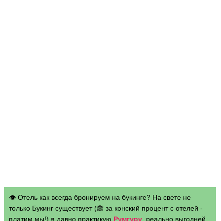
👁 Отель как всегда бронируем на букинге? На свете не
только Букинг существует (🙈 за конский процент с отелей -
платим мы!) я давно практикую
Румгуру
, реально выгодней