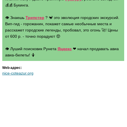
💰💰 Букинга.
👁 Знаешь
Трипстер
? 🐒 это эволюция городских экскурсий.
Вип-гид - горожанин, покажет самые необычные места и
расскажет городские легенды, пробовал, это огонь 🚀! Цены
от 600 р. - точно порадуют 🤑
👁 Луший поисковик Рунета
Яндекс
❤ начал продавать авиа
авиа-билеты! 🤷
Web-адрес:
nice-coteazur.org