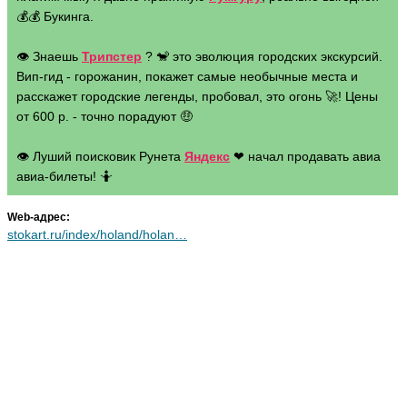
💰💰 Букинга.
👁 Знаешь
Трипстер
? 🐒 это эволюция городских экскурсий.
Вип-гид - горожанин, покажет самые необычные места и
расскажет городские легенды, пробовал, это огонь 🚀! Цены
от 600 р. - точно порадуют 🤑
👁 Луший поисковик Рунета
Яндекс
❤ начал продавать авиа
авиа-билеты! 🤷
Web-адрес:
stokart.ru/index/holand/holan…