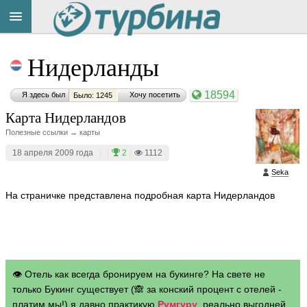
Title
Cейчас
Нидерланды
на
сайте:
18594
Я здесь был
Хочу посетить
Было: 1245
Карта Нидерландов
Полезные ссылки → карты
18 апреля 2009 года
|
|
2
|
1112
Button
Seka
На страничке представлена подробная карта Нидерландов
👁 Отель как всегда бронируем на букинге? На свете не
только Букинг существует (🙈 за конский процент с отелей -
платим мы!) я давно практикую
Румгуру
, реально выгодней