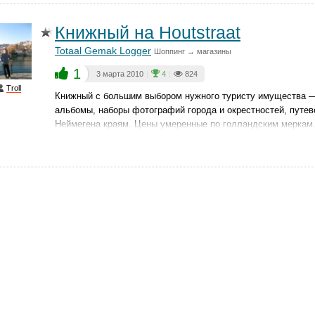
Книжный на Houtstraat
Totaal Gemak Logger
Шоппинг → магазины
1
3 марта 2010
|
4
|
824
Troll
Книжный с большим выбором нужного туристу имущества —
альбомы, наборы фотографий города и окрестностей, путево
Неймегена краям. Цены умеренные по голландским меркам