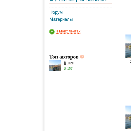
Форум
Материалы
в Моих лентах
Топ авторов
Troll
157