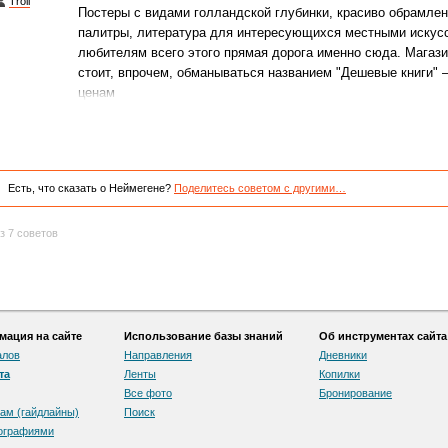
Troll
Постеры с видами голландской глубинки, красиво обрамле
палитры, литература для интересующихся местными искусс
любителям всего этого прямая дорога именно сюда. Магази
стоит, впрочем, обманываться названием "Дешевые книги" 
ценам
Есть, что сказать о Неймегене?
Поделитесь советом с другими…
з 7 советов
ация на сайте
Использование базы знаний
Об инструментах сайта
алов
Направления
Дневники
та
Ленты
Копилки
Все фото
Бронирование
ам (гайдлайны)
Поиск
тографиями