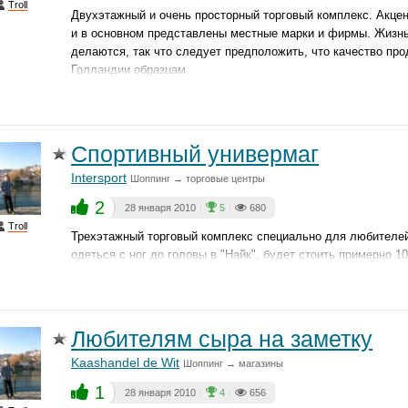
Troll
Двухэтажный и очень просторный торговый комплекс. Акцен
и в основном представлены местные марки и фирмы. Жизнь 
делаются, так что следует предположить, что качество пр
Голландии образцам.
Спортивный универмаг
Intersport
Шоппинг → торговые центры
2
28 января 2010
|
5
|
680
Troll
Трехэтажный торговый комплекс специально для любителей
одеться с ног до головы в "Найк", будет стоить примерно 10
Любителям сыра на заметку
Kaashandel de Wit
Шоппинг → магазины
1
28 января 2010
|
4
|
656