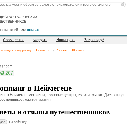
направлений в
254
странах
Сообщество
Форумы
Наши туры
Забронируй
ровинция Гелдерланд
→
Неймеген
→
Советы
→
Шоппинг
.86103E
207
ппинг в Неймегене
инг в Неймеген: магазины, торговые центры, бутики, рынки. Дисконт-цен
ественников, оценки, рейтинг.
веты и отзывы путешественников
дате
По рейтингу