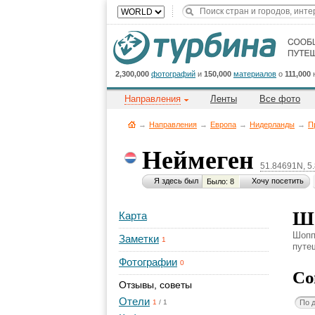
2,300,000
фотографий
и
150,000
материалов
о
111,000
Направления
Ленты
Все фото
→
Направления
→
Европа
→
Нидерланды
→
П
Неймеген
51.84691N, 5
Я здесь был
Хочу посетить
Было: 8
Шо
Карта
Шопп
Заметки
1
путеш
Фотографии
0
Со
Отзывы, советы
Отели
По 
1
/
1