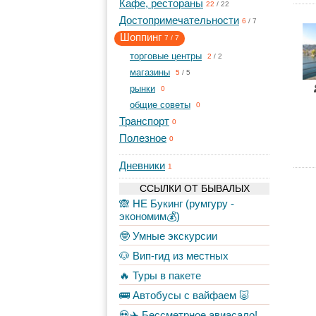
Кафе, рестораны
22
/
22
Достопримечательности
6
/
7
Шоппинг
7
/
7
торговые центры
2
/
2
магазины
5
/
5
рынки
0
общие советы
0
Транспорт
0
Полезное
0
Дневники
1
ССЫЛКИ ОТ БЫВАЛЫХ
🙈 НЕ Букинг (румгуру -
экономим💰)
🤓 Умные экскурсии
🐶 Вип-гид из местных
🔥 Туры в пакете
🚌 Автобусы с вайфаем 🐷
💀✈️ Бессметрное авиасало!