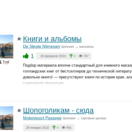
Книги и альбомы
De Slegte Nijmegen
Шоппинг → магазины
1
26 февраля 2010
|
4
|
767
Troll
Подбор материала вполне стандартный для книжного магаз
голландских книг от бестселлеров до технической литерат
довольно много! — присутствуют книги по истории края, а
сувенирная продукция.
Шопоголикам - сюда
Molenpoort Passage
Шоппинг → торговые центры
28 января 2010
|
4
|
991