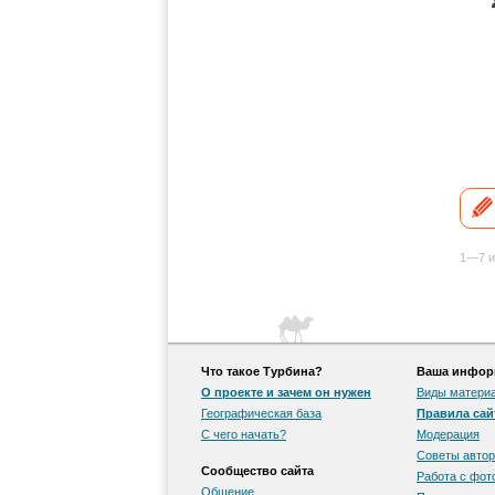
1—7 и
Что такое Турбина?
Ваша информ
О проекте и зачем он нужен
Виды матери
Географическая база
Правила сай
С чего начать?
Модерация
Советы автор
Сообщество сайта
Работа с фо
Общение