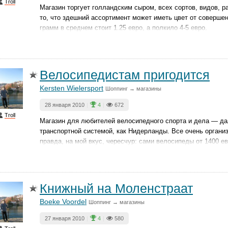
Troll
Магазин торгует голландским сыром, всех сортов, видов, 
то, что здешний ассортимент может иметь цвет от совершен
грамм в среднем стоит 1.25 евро, а полкило 4-5 евро.
Велосипедистам пригодится
Kersten Wielersport
Шоппинг → магазины
28 января 2010
|
4
|
672
Troll
Магазин для любителей велосипедного спорта и дела — дал
транспортной системой, как Нидерланды. Все очень органи
правда, на мой вкус, чересчур: сами велосипеды от 1400 ев
Книжный на Моленстраат
Boeke Voordel
Шоппинг → магазины
27 января 2010
|
4
|
580