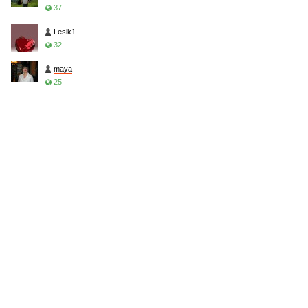
37
Lesik1
32
maya
25