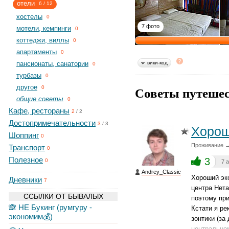
отели
6
/
12
хостелы
0
7 фото
мотели, кемпинги
0
коттеджи, виллы
0
апартаменты
0
пансионаты, санатории
вики-код
0
турбазы
0
другое
Советы путешес
0
общие советы
0
Кафе, рестораны
2
/
2
Достопримечательности
3
/
3
Хорош
Шоппинг
0
Проживание →
Транспорт
0
Полезное
3
0
7 
Andrey_Classic
Хороший эко
Дневники
7
центра Нета
ССЫЛКИ ОТ БЫВАЛЫХ
поэтому при
🙈 НЕ Букинг (румгуру -
Кстати я ре
экономим💰)
зонтики (за
центральном