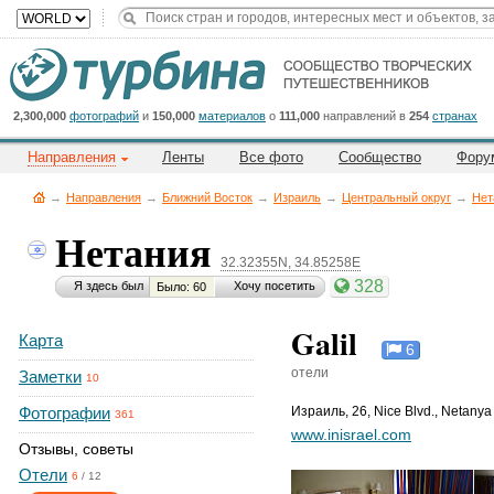
Title
Cейчас
на
сайте:
2,300,000
фотографий
и
150,000
материалов
о
111,000
направлений в
254
странах
Направления
Ленты
Все фото
Сообщество
Фору
→
Направления
→
Ближний Восток
→
Израиль
→
Центральный округ
→
Нет
Нетания
32.32355N, 34.85258E
Button
328
Я здесь был
Хочу посетить
Было: 60
Galil
Карта
6
отели
Заметки
10
Фотографии
Израиль
,
26, Nice Blvd., Netany
361
www.inisrael.com
Отзывы, советы
Отели
6
/
12