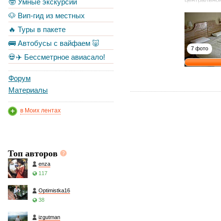
🤓 Умные экскурсии
🐶 Вип-гид из местных
🔥 Туры в пакете
🚌 Автобусы с вайфаем 🐷
7 фото
💀✈️ Бессметрное авиасало!
Форум
Материалы
в Моих лентах
Топ авторов
enza
117
Optimistka16
38
izgutman