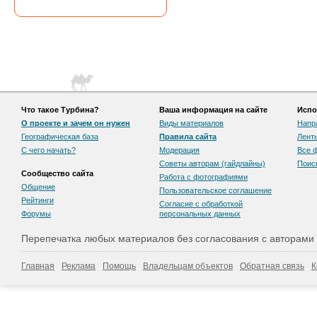
Что такое Турбина?
Ваша информация на сайте
Испо
О проекте и зачем он нужен
Виды материалов
Напр
Географическая база
Правила сайта
Лент
С чего начать?
Модерация
Все 
Советы авторам (гайдлайны)
Поис
Сообщество сайта
Работа с фотографиями
Общение
Пользовательскоe соглашение
Рейтинги
Согласие с обработкой
Форумы
персональных данных
Перепечатка любых материалов без согласования с авторами
Главная
Реклама
Помощь
Владельцам объектов
Обратная связь
К