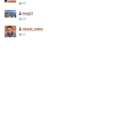
46
keng13
25
miracle_maker
21