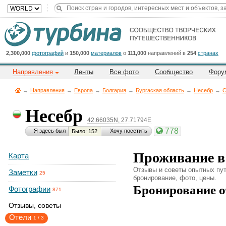
Title
Cейчас
на
сайте:
2,300,000
фотографий
и
150,000
материалов
о
111,000
направлений в
254
странах
Направления
Ленты
Все фото
Сообщество
Фору
→
Направления
→
Европа
→
Болгария
→
Бургаская область
→
Несебр
→
С
Несебр
42.66035N, 27.71794E
Button
778
Я здесь был
Хочу посетить
Было: 152
Проживание в
Карта
Отзывы и советы опытных пут
Заметки
25
бронирование, фото, цены.
Бронирование о
Фотографии
871
Отзывы, советы
Отели
1
/
3