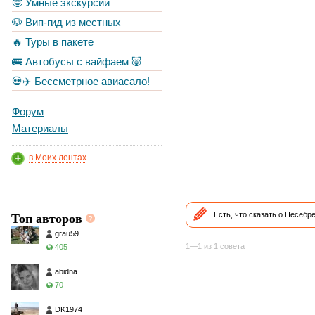
🤓 Умные экскурсии
🐶 Вип-гид из местных
🔥 Туры в пакете
🚌 Автобусы с вайфаем 🐷
💀✈️ Бессметрное авиасало!
Форум
Материалы
в Моих лентах
Топ авторов
Есть, что сказать о Несебр
grau59
1—1 из 1 совета
405
abidna
70
DK1974