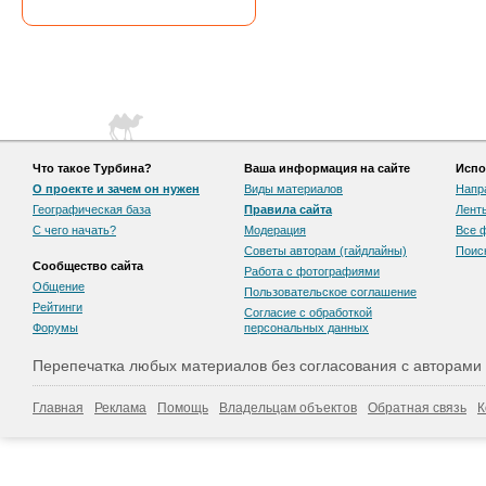
Что такое Турбина?
Ваша информация на сайте
Испо
О проекте и зачем он нужен
Виды материалов
Напр
Географическая база
Правила сайта
Лент
С чего начать?
Модерация
Все 
Советы авторам (гайдлайны)
Поис
Сообщество сайта
Работа с фотографиями
Общение
Пользовательскоe соглашение
Рейтинги
Согласие с обработкой
Форумы
персональных данных
Перепечатка любых материалов без согласования с авторами
Главная
Реклама
Помощь
Владельцам объектов
Обратная связь
К