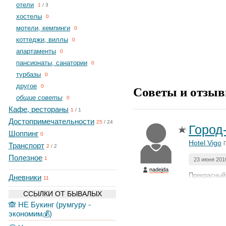
отели
1
/
3
хостелы
0
мотели, кемпинги
0
коттеджи, виллы
0
апартаменты
0
пансионаты, санатории
0
турбазы
0
другое
Советы и отзыв
0
общие советы
0
Кафе, рестораны
1
/
1
Достопримечательности
25
/
24
Город
Шоппинг
0
Hotel Vigo
Транспорт
2
/
2
Полезное
1
23 июня 201
nadejda
Прекрасный
Дневники
11
ССЫЛКИ ОТ БЫВАЛЫХ
🙈 НЕ Букинг (румгуру -
экономим💰)