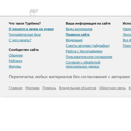
Что такое Турбина?
Ваша информация на сайте
Испо
О проекте и зачем он нужен
Виды материалов
Напр
Географическая база
Правила сайта
Лент
С чего начать?
Модерация
Все 
Советы авторам (гайдлайны)
Поис
Сообщество сайта
Работа с фотографиями
Общение
Пользовательскоe соглашение
Рейтинги
Согласие с обработкой
Форумы
персональных данных
Перепечатка любых материалов без согласования с авторами
Главная
Реклама
Помощь
Владельцам объектов
Обратная связь
К