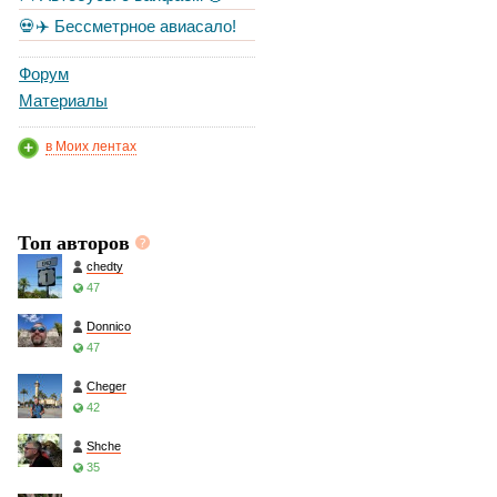
💀✈️ Бессметрное авиасало!
Форум
Материалы
в Моих лентах
Топ авторов
chedty
47
Donnico
47
Cheger
42
Shche
35