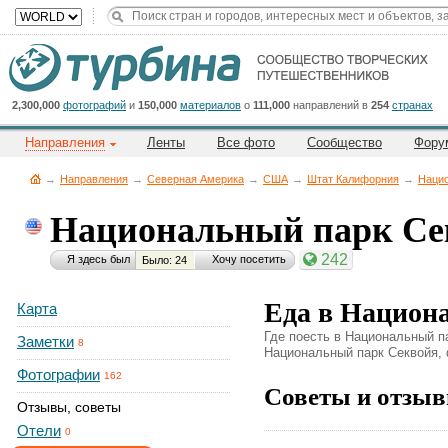
Title
Cейчас
на
сайте:
2,300,000
фотографий
и
150,000
материалов
о
111,000
направлений в
254
странах
Направления
Ленты
Все фото
Сообщество
Фору
→
Направления
→
Северная Америка
→
CША
→
Штат Калифорния
→
Нацио
Национальный парк С
Button
242
Я здесь был
Хочу посетить
Было: 24
Еда в Национ
Карта
Где поесть в Национальный п
Заметки
8
Национальный парк Секвойя, ф
Фотографии
162
Советы и отзыв
Отзывы, советы
Отели
0