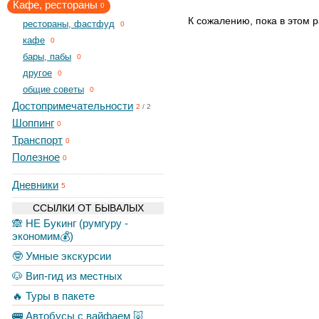
Кафе, рестораны
0
К сожалению, пока в этом р
рестораны, фастфуд
0
кафе
0
бары, пабы
0
другое
0
общие советы
0
Достопримечательности
2
/
2
Шоппинг
0
Транспорт
0
Полезное
0
Дневники
5
ССЫЛКИ ОТ БЫВАЛЫХ
🙈 НЕ Букинг (румгуру -
экономим💰)
🤓 Умные экскурсии
🐶 Вип-гид из местных
🔥 Туры в пакете
🚌 Автобусы с вайфаем 🐷