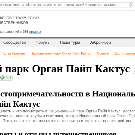
направлений в
254
странах
Сообщество
Форумы
Наши туры
Забронируй
→
Штат Аризона
→
Национальный парк Орган Пайп Кактус
→
Советы
→
Достопримеч
 парк Орган Пайп Кактус
3
53
стопримечательности в Националь
йп Кактус
делать и что посмотреть в Национальный парк Орган Пайп Кактус: досто
лечения, ночные клубы и выставки, театры Национальный парк Орган Пай
. Фото, советы и отзывы путешественников и туристов, оценки, рейтинг.
веты и отзывы путешественников