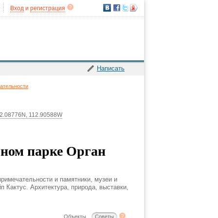
Вход
и
регистрация
Написать
ательности
2.08776N, 112.90588W
ном парке Орган
примечательности и памятники, музеи и
п Кактус. Архитектура, природа, выставки,
Объекты
Советы