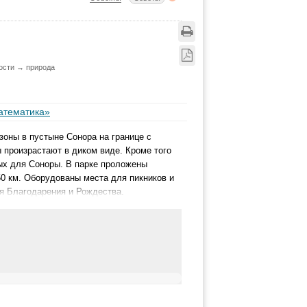
ости → природа
атематика»
оны в пустыне Сонора на границе с
 произрастают в диком виде. Кроме того
ых для Соноры. В парке проложены
0 км. Оборудованы места для пикников и
ня Благодарения и Рождества.