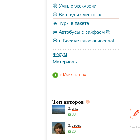
🤓 Умные экскурсии
🐶 Вип-гид из местных
🔥 Туры в пакете
🚌 Автобусы с вайфаем 🐷
💀✈️ Бессметрное авиасало!
Форум
Материалы
в Моих лентах
Топ авторов
unix
33
ce8ep
1—1 и
20