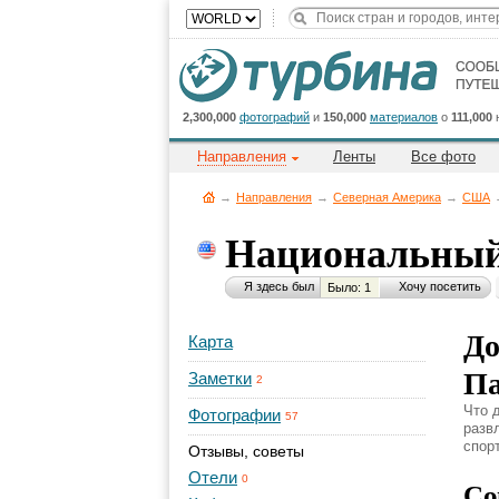
2,300,000
фотографий
и
150,000
материалов
о
111,000
Направления
Ленты
Все фото
→
Направления
→
Северная Америка
→
CША
Национальный
Я здесь был
Хочу посетить
Было: 1
До
Карта
Па
Заметки
2
Что 
Фотографии
57
разв
спорт
Отзывы, советы
Отели
0
Со