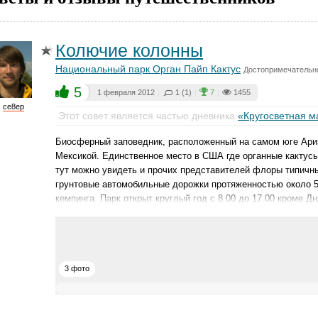
Колючие колонны
Национальный парк Орган Пайп Кактус
Достопримечательн
5
1 февраля 2012
|
1 (1)
|
7
|
1455
ce8ep
Этот совет является частью дневника
«Кругосветная м
Биосферный заповедник, расположенный на самом юге Ариз
Мексикой. Единственное место в США где органные кактусы
тут можно увидеть и прочих представителей флоры типичн
грунтовые автомобильные дорожки протяженностью около 5
кемпинга. Парк открыт круглый год с 8.00 до 17.00 кроме Д
3 фото