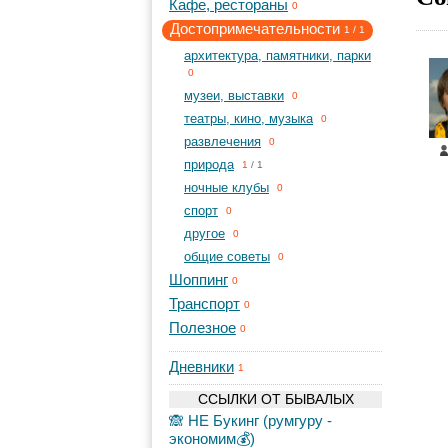
Кафе, рестораны
0
Достопримечательности
1
/
1
архитектура, памятники, парки
0
музеи, выставки
0
театры, кино, музыка
0
развлечения
0
природа
1
/
1
ночные клубы
0
спорт
0
другое
0
общие советы
0
Шоппинг
0
Транспорт
0
Полезное
0
Дневники
1
ССЫЛКИ ОТ БЫВАЛЫХ
🙈 НЕ Букинг (румгуру -
экономим💰)