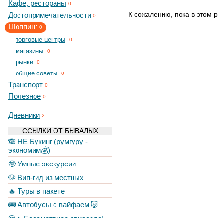
Кафе, рестораны
0
К сожалению, пока в этом р
Достопримечательности
0
Шоппинг
0
торговые центры
0
магазины
0
рынки
0
общие советы
0
Транспорт
0
Полезное
0
Дневники
2
ССЫЛКИ ОТ БЫВАЛЫХ
🙈 НЕ Букинг (румгуру -
экономим💰)
🤓 Умные экскурсии
🐶 Вип-гид из местных
🔥 Туры в пакете
🚌 Автобусы с вайфаем 🐷