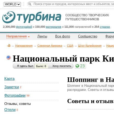
Title
Cейчас
на
сайте:
2,300,000
фотографий
и
150,000
материалов
о
111,000
направлений в
254
странах
Направления
Ленты
Все фото
Сообщество
Фору
→
Направления
→
Северная Америка
→
CША
→
Штат Калифорния
→
Нацио
Национальный парк Ки
Button
23
Я здесь был
Хочу посетить
Было: 8
Шоппинг в На
Карта
Шоппинг в Национальный парк 
Заметки
2
распродажи. Советы и отзывы 
Фотографии
59
Советы и отзыв
Отзывы, советы
Отели
0