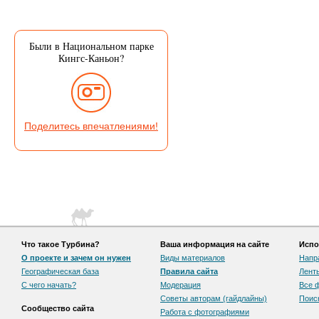
Были в Национальном парке
Кингс-Каньон?
Поделитесь впечатлениями!
Что такое Турбина?
Ваша информация на сайте
Испо
О проекте и зачем он нужен
Виды материалов
Напр
Географическая база
Правила сайта
Лент
С чего начать?
Модерация
Все 
Советы авторам (гайдлайны)
Поис
Сообщество сайта
Работа с фотографиями