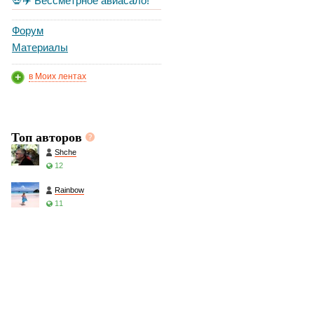
💀✈️ Бессметрное авиасало!
Форум
Материалы
в Моих лентах
Топ авторов
Shche
12
Rainbow
11