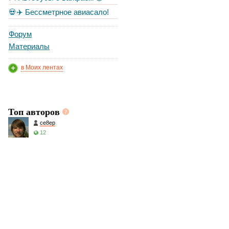
💀✈️ Бессметрное авиасало!
Форум
Материалы
в Моих лентах
Топ авторов
ce8ep
12