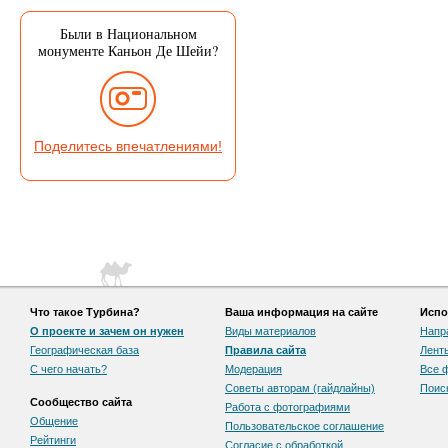
Были в Национальном
монументе Каньон Де Шейи?
Поделитесь впечатлениями!
Что такое Турбина?
Ваша информация на сайте
Испо
О проекте и зачем он нужен
Виды материалов
Напр
Географическая база
Правила сайта
Лент
С чего начать?
Модерация
Все 
Советы авторам (гайдлайны)
Поис
Сообщество сайта
Работа с фотографиями
Общение
Пользовательскоe соглашение
Рейтинги
Согласие с обработкой