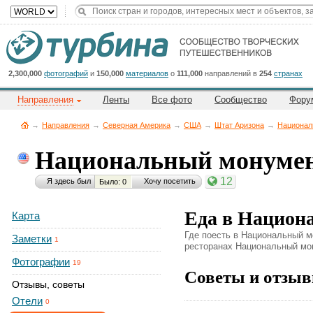
Title
Cейчас
на
сайте:
2,300,000
фотографий
и
150,000
материалов
о
111,000
направлений в
254
странах
Направления
Ленты
Все фото
Сообщество
Фору
→
Направления
→
Северная Америка
→
CША
→
Штат Аризона
→
Национал
Национальный монуме
Button
12
Я здесь был
Хочу посетить
Было: 0
Еда в Национ
Карта
Где поесть в Национальный м
Заметки
1
ресторанах Национальный мон
Фотографии
19
Советы и отзыв
Отзывы, советы
Отели
0