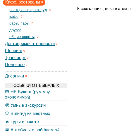
Кафе, рестораны
0
К сожалению, пока в этом р
рестораны, фастфуд
0
кафе
0
бары, пабы
0
другое
0
общие советы
0
Достопримечательности
0
Шоппинг
0
Транспорт
0
Полезное
0
Дневники
0
ССЫЛКИ ОТ БЫВАЛЫХ
🙈 НЕ Букинг (румгуру -
экономим💰)
🤓 Умные экскурсии
🐶 Вип-гид из местных
🔥 Туры в пакете
🚌 Автобусы с вайфаем 🐷