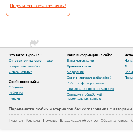
Поделитесь впечатлениями!
Что такое Турбина?
Ваша информация на сайте
Испо
О проекте и зачем он нужен
Виды материалов
Напр
Географическая база
Правила сайта
Лент
С чего начать?
Модерация
Все 
Советы авторам (гайдлайны)
Поис
Сообщество сайта
Работа с фотографиями
Общение
Пользовательскоe соглашение
Рейтинги
Согласие с обработкой
Форумы
персональных данных
Перепечатка любых материалов без согласования с авторами
Главная
Реклама
Помощь
Владельцам объектов
Обратная связь
К