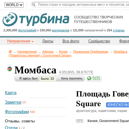
Title
Cейчас
на
сайте:
2,300,000
фотографий
и
150,000
материалов
о
111,000
направлений в
254
странах
Направления
Ленты
Все фото
Сообщество
Фору
→
Направления
→
Африка
→
Кения
→
Провинция Прибрежная
→
Момбаса
(Правительственная) / Government Square
Момбаса
Button
4.05195S, 39.67077E
505
Я здесь был
Хочу посетить
Было: 33
Площадь Гове
Карта
Square
Заметки
15
ЮНЕСКО №1
архитектура, памятники, парки
Фотографии
630
Отзывы, советы
Кения
,
Government Squar
GPS
Отели
1
/
2