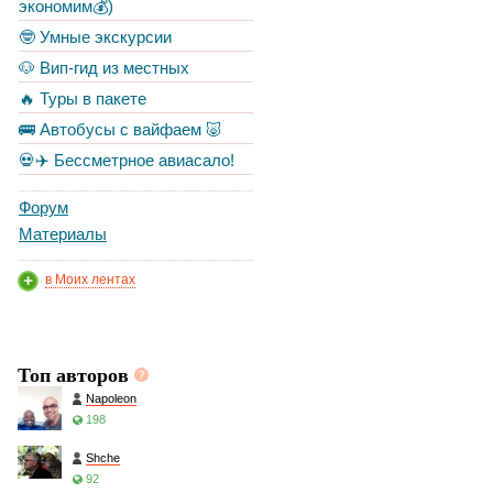
экономим💰)
🤓 Умные экскурсии
🐶 Вип-гид из местных
🔥 Туры в пакете
🚌 Автобусы с вайфаем 🐷
💀✈️ Бессметрное авиасало!
Форум
Материалы
в Моих лентах
Топ авторов
Napoleon
198
Shche
92