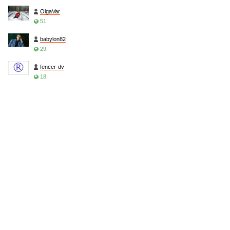
OlgaVar
51
babylon82
29
fencer-dv
18