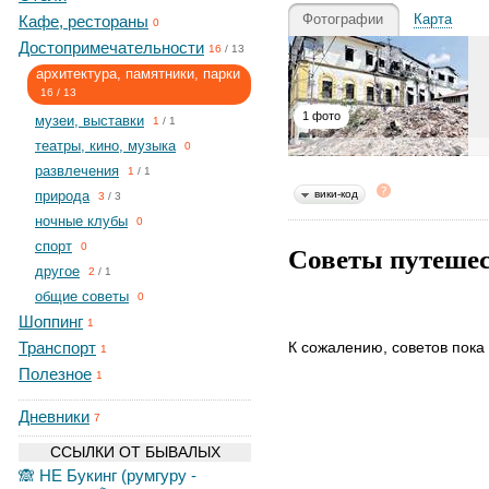
Фотографии
Карта
Кафе, рестораны
0
Достопримечательности
16
/
13
архитектура, памятники, парки
16
/
13
1 фото
музеи, выставки
1
/
1
театры, кино, музыка
0
развлечения
1
/
1
природа
вики-код
3
/
3
ночные клубы
0
спорт
Советы путеше
0
другое
2
/
1
общие советы
0
Шоппинг
1
Транспорт
К сожалению, советов пока 
1
Полезное
1
Дневники
7
ССЫЛКИ ОТ БЫВАЛЫХ
🙈 НЕ Букинг (румгуру -