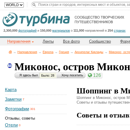
Title
Cейчас
на
сайте:
2,300,000
фотографий
и
150,000
материалов
о
111,000
направлений в
254
странах
Направления
Ленты
Все фото
Сообщество
Фору
→
Направления
→
Европа
→
Греция
→
Архипелаг Киклады
→
Миконос, ост
Миконос, остров Мико
Button
126
Я здесь был
Хочу посетить
Было: 28
Шоппинг в Ми
Карта
Шоппинг в Миконос, остров Ми
Заметки
7
Советы и отзывы путешественн
Фотографии
301
Советы и отзыв
Отзывы, советы
Отели
0