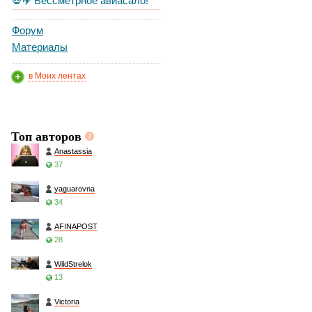
💀✈️ Бессметрное авиасало!
Форум
Материалы
в Моих лентах
Топ авторов
Anastassia
37
yaguarovna
34
AFINAPOST
28
WildStrelok
13
Victoria