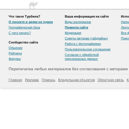
Что такое Турбина?
Ваша информация на сайте
Испо
О проекте и зачем он нужен
Виды материалов
Напр
Географическая база
Правила сайта
Лент
С чего начать?
Модерация
Все 
Советы авторам (гайдлайны)
Поис
Сообщество сайта
Работа с фотографиями
Общение
Пользовательскоe соглашение
Рейтинги
Согласие с обработкой
Форумы
персональных данных
Перепечатка любых материалов без согласования с авторами
Главная
Реклама
Помощь
Владельцам объектов
Обратная связь
К