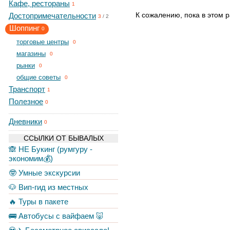
Кафе, рестораны
1
К сожалению, пока в этом р
Достопримечательности
3
/
2
Шоппинг
0
торговые центры
0
магазины
0
рынки
0
общие советы
0
Транспорт
1
Полезное
0
Дневники
0
ССЫЛКИ ОТ БЫВАЛЫХ
🙈 НЕ Букинг (румгуру -
экономим💰)
🤓 Умные экскурсии
🐶 Вип-гид из местных
🔥 Туры в пакете
🚌 Автобусы с вайфаем 🐷