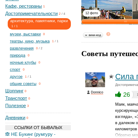
Кафе, рестораны
1
Достопримечательности
12 фото
2
/
4
архитектура, памятники, парки
1
/
1
музеи, выставки
0
вики-код
театры, кино, музыка
1
/
1
развлечения
0
/
2
Советы путешес
природа
0
ночные клубы
0
спорт
0
Сила 
другое
1
/
1
общие советы
0
Достопримечат
Шоппинг
0
Donnico
26
Транспорт
0
Маяк, маяч
Полезное
3
курсирующи
взгляда», «
Дневники
0
в далеком о
ССЫЛКИ ОТ БЫВАЛЫХ
километров
🙈 НЕ Букинг (румгуру -
Обратно мож