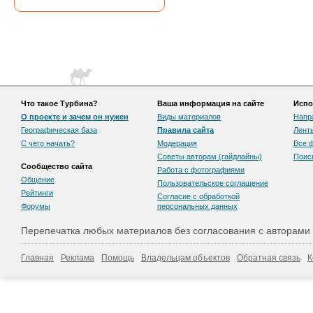
Что такое Турбина?
Ваша информация на сайте
Испо
О проекте и зачем он нужен
Виды материалов
Напр
Географическая база
Правила сайта
Лент
С чего начать?
Модерация
Все 
Советы авторам (гайдлайны)
Поис
Сообщество сайта
Работа с фотографиями
Общение
Пользовательскоe соглашение
Рейтинги
Согласие с обработкой
Форумы
персональных данных
Перепечатка любых материалов без согласования с авторами
Главная
Реклама
Помощь
Владельцам объектов
Обратная связь
К