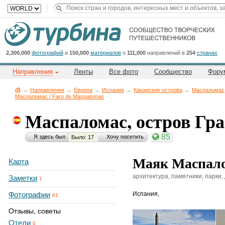
Title
Cейчас
на
сайте:
2,300,000
фотографий
и
150,000
материалов
о
111,000
направлений в
254
странах
Направления
Ленты
Все фото
Сообщество
Фору
→
Направления
→
Европа
→
Испания
→
Канарские острова
→
Маспаломас,
Маспаломас / Faro de Maspalomas
Маспаломас, остров Гр
Button
85
Я здесь был
Хочу посетить
Было: 17
Маяк Маспалом
Карта
архитектура, памятники, парки,
Заметки
1
Фотографии
Испания
,
61
Отзывы, советы
Отели
0