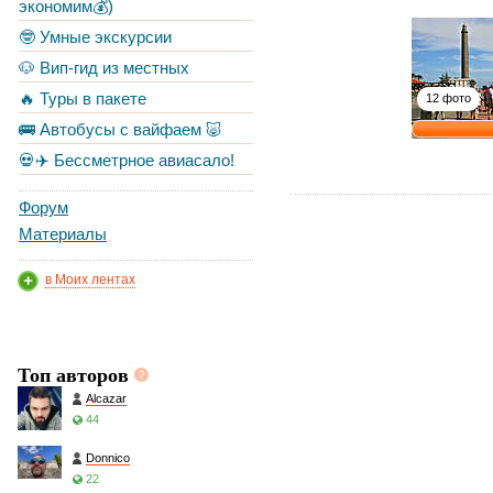
экономим💰)
🤓 Умные экскурсии
🐶 Вип-гид из местных
🔥 Туры в пакете
12 фото
🚌 Автобусы с вайфаем 🐷
💀✈️ Бессметрное авиасало!
Форум
Материалы
в Моих лентах
Топ авторов
Alcazar
44
Donnico
22