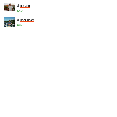
genagc
14
bazzilliocat
5