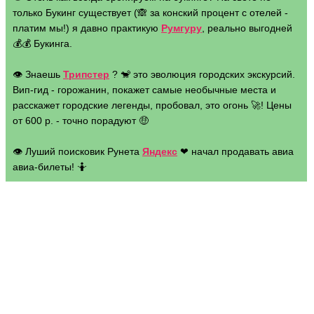
только Букинг существует (🙈 за конский процент с отелей -
платим мы!) я давно практикую
Румгуру
, реально выгодней
💰💰 Букинга.
👁 Знаешь
Трипстер
? 🐒 это эволюция городских экскурсий.
Вип-гид - горожанин, покажет самые необычные места и
расскажет городские легенды, пробовал, это огонь 🚀! Цены
от 600 р. - точно порадуют 🤑
👁 Луший поисковик Рунета
Яндекс
❤ начал продавать авиа
авиа-билеты! 🤷