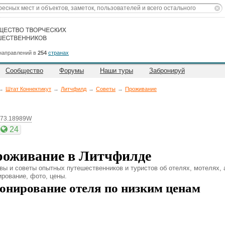
направлений в
254
странах
Сообщество
Форумы
Наши туры
Забронируй
→
Штат Коннектикут
→
Литчфилд
→
Советы
→
Проживание
 73.18989W
24
оживание в Литчфилде
вы и советы опытных путешественников и туристов об отелях, мотелях,
ирование, фото, цены.
онирование отеля по низким ценам