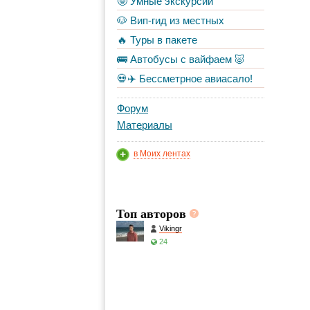
🤓 Умные экскурсии
🐶 Вип-гид из местных
🔥 Туры в пакете
🚌 Автобусы с вайфаем 🐷
💀✈️ Бессметрное авиасало!
Форум
Материалы
в Моих лентах
Топ авторов
Vikingr
24