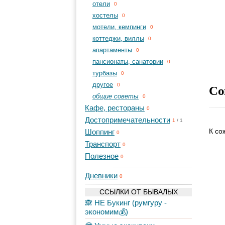
отели
0
хостелы
0
мотели, кемпинги
0
коттеджи, виллы
0
апартаменты
0
пансионаты, санатории
0
турбазы
0
другое
Со
0
общие советы
0
Кафе, рестораны
0
Достопримечательности
1
/
1
К со
Шоппинг
0
Транспорт
0
Полезное
0
Дневники
0
ССЫЛКИ ОТ БЫВАЛЫХ
🙈 НЕ Букинг (румгуру -
экономим💰)