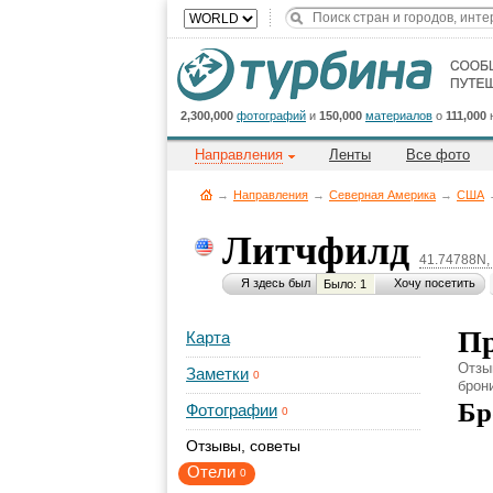
2,300,000
фотографий
и
150,000
материалов
о
111,000
Направления
Ленты
Все фото
→
Направления
→
Северная Америка
→
CША
Литчфилд
41.74788N,
Я здесь был
Хочу посетить
Было: 1
Пр
Карта
Отзы
Заметки
0
брон
Бр
Фотографии
0
Отзывы, советы
Отели
0