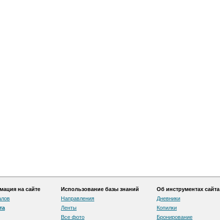
ация на сайте
Использование базы знаний
Об инструментах сайта
алов
Направления
Дневники
та
Ленты
Копилки
Все фото
Бронирование