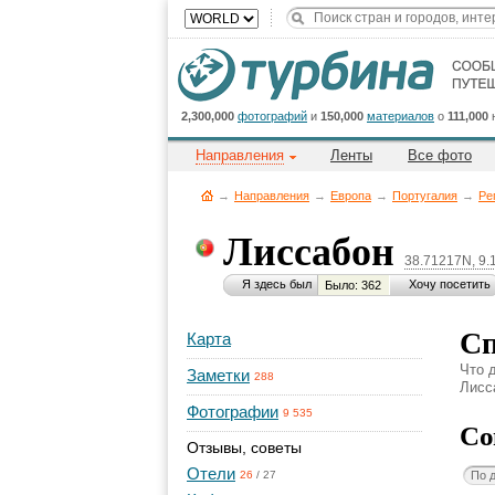
2,300,000
фотографий
и
150,000
материалов
о
111,000
Направления
Ленты
Все фото
→
Направления
→
Европа
→
Португалия
→
Ре
Лиссабон
38.71217N, 9
Я здесь был
Хочу посетить
Было: 362
Сп
Карта
Что 
Заметки
288
Лисса
Фотографии
9 535
Со
Отзывы, советы
Отели
По 
26
/
27