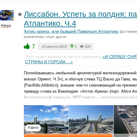
Лиссабон. Успеть за полдня: п
Атлантико. Ч.4
Hanya
Алтис-арена, или бывший Павильон Атлантико
Достоприм
развлечения, спорт, другое
7
23 августа 2019
|
8
|
239
Этот совет является частью дневника
«И СЕРДЦУ СНЯ
СТРАНЫ И ГОРОДА ...»
Полюбовавшись необычной архитектурой железнодорожной с
вокзал Ориент. Ч.3»), и обогнув слева ТЦ Васко да Гама, 
(Pavilhão Atlântico), внешне чем-то смахивающий на призе
приведу слова из Википедии: «Алтис-Арена» (порт. Altice Are
Атлантический павильон, MEO-арена) — многоцелевая крыта
9 фото