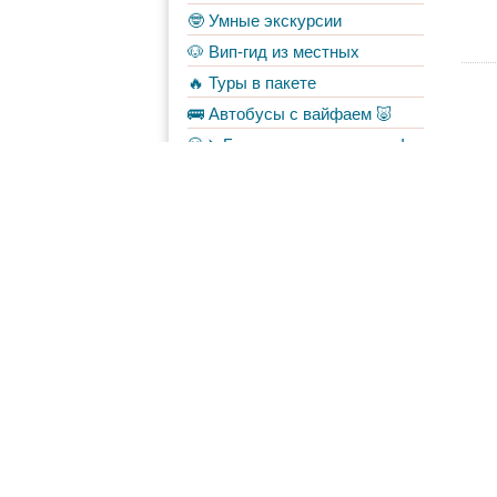
🤓 Умные экскурсии
🐶 Вип-гид из местных
🔥 Туры в пакете
🚌 Автобусы с вайфаем 🐷
💀✈️ Бессметрное авиасало!
Форум
Материалы
в Моих лентах
Топ авторов
Hanya
1136
Shche
812