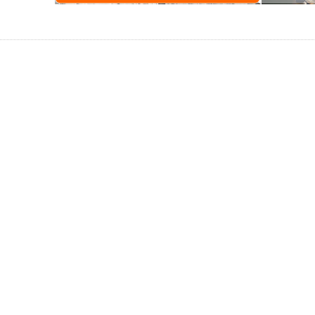
Красивая и современная постр
Стадион Да Луш
Достопримечательности → архитектура, памятники