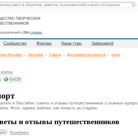
направлений в
254
странах
Сообщество
Форумы
Наши туры
Забронируй
гион Лиссабон
→
Лиссабон
→
Советы
→
Достопримечательности
→
спорт
.14595W
6409
орт
делать в Лиссабон: советы и отзывы путешественниках о лыжных курорта
бон. Фото, оценки, рейтинг, как попасть на стадион.
веты и отзывы путешественников
дате
По рейтингу