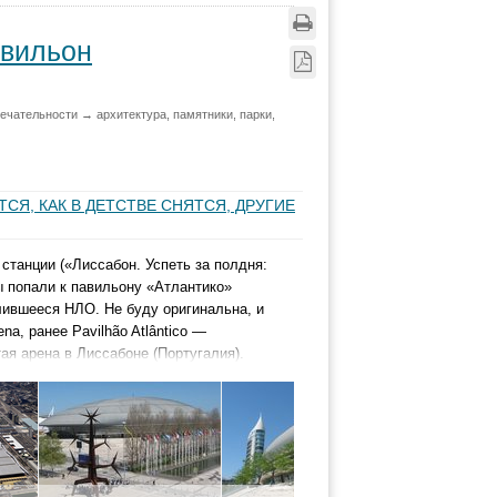
авильон
ечательности → архитектура, памятники, парки,
ТСЯ, КАК В ДЕТСТВЕ СНЯТСЯ, ДРУГИЕ
танции («Лиссабон. Успеть за полдня:
мы попали к павильону «Атлантико»
млившееся НЛО. Не буду оригинальна, и
na, ранее Pavilhão Atlântico —
я арена в Лиссабоне (Португалия).