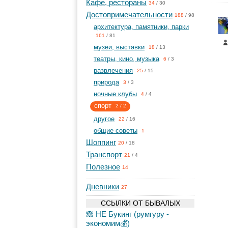
Кафе, рестораны
34
/
30
Достопримечательности
188
/
98
архитектура, памятники, парки
161
/
81
музеи, выставки
18
/
13
театры, кино, музыка
6
/
3
развлечения
25
/
15
природа
3
/
3
ночные клубы
4
/
4
спорт
2
/
2
другое
22
/
16
общие советы
1
Шоппинг
20
/
18
Транспорт
21
/
4
Полезное
14
Дневники
27
ССЫЛКИ ОТ БЫВАЛЫХ
🙈 НЕ Букинг (румгуру -
экономим💰)