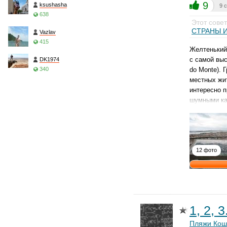
9
ksushasha
9 
638
Этот сове
СТРАНЫ И
Vazlav
415
Желтенький 
с самой вы
DK1974
340
do Monte). 
местных жит
интересно 
шумными к
12 фото
1, 2, 
Пляжи Кош