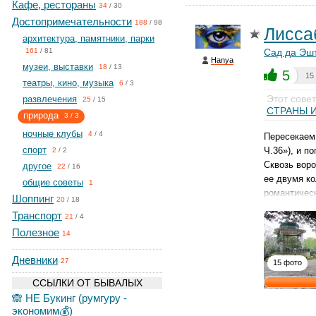
Кафе, рестораны
34
/
30
Достопримечательности
188
/
98
Лисса
архитектура, памятники, парки
Сад да Эш
161
/
81
Hanya
музеи, выставки
18
/
13
5
15
театры, кино, музыка
6
/
3
Этот сове
развлечения
25
/
15
СТРАНЫ И
природа
3
/
3
ночные клубы
4
/
4
Пересекаем 
спорт
Ч.36»), и п
2
/
2
Сквозь воро
другое
22
/
16
ее двумя к
общие советы
1
романтическ
Шоппинг
20
/
18
Транспорт
21
/
4
Полезное
14
Дневники
27
15 фото
ССЫЛКИ ОТ БЫВАЛЫХ
🙈 НЕ Букинг (румгуру -
экономим💰)