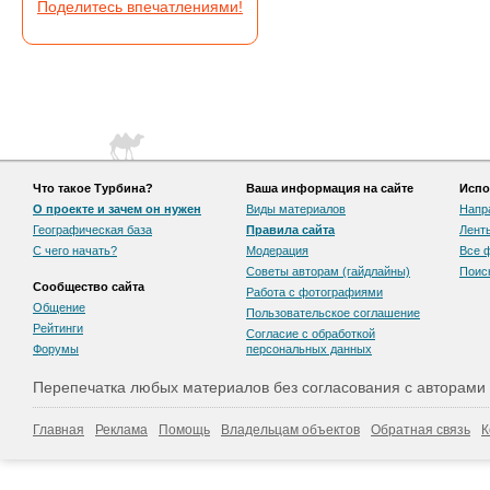
Поделитесь впечатлениями!
Что такое Турбина?
Ваша информация на сайте
Испо
О проекте и зачем он нужен
Виды материалов
Напр
Географическая база
Правила сайта
Лент
С чего начать?
Модерация
Все 
Советы авторам (гайдлайны)
Поис
Сообщество сайта
Работа с фотографиями
Общение
Пользовательскоe соглашение
Рейтинги
Согласие с обработкой
Форумы
персональных данных
Перепечатка любых материалов без согласования с авторами
Главная
Реклама
Помощь
Владельцам объектов
Обратная связь
К