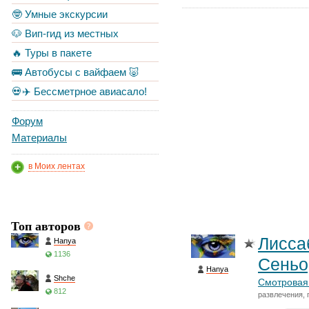
🤓 Умные экскурсии
🐶 Вип-гид из местных
🔥 Туры в пакете
🚌 Автобусы с вайфаем 🐷
💀✈️ Бессметрное авиасало!
Форум
Материалы
в Моих лентах
Топ авторов
Лисса
Hanya
1136
Сеньо
Hanya
Shche
Смотровая
812
развлечения, 