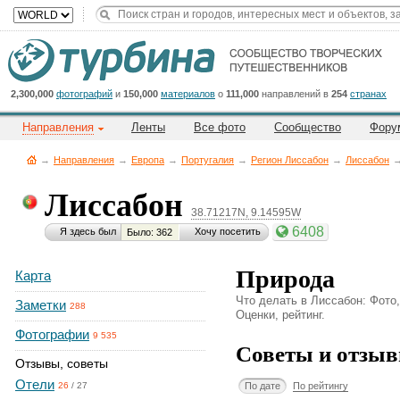
Title
Cейчас
на
сайте:
2,300,000
фотографий
и
150,000
материалов
о
111,000
направлений в
254
странах
Направления
Ленты
Все фото
Сообщество
Фору
→
Направления
→
Европа
→
Португалия
→
Регион Лиссабон
→
Лиссабон
Лиссабон
38.71217N, 9.14595W
Button
6408
Я здесь был
Хочу посетить
Было: 362
Природа
Карта
Что делать в Лиссабон: Фото
Заметки
288
Оценки, рейтинг.
Фотографии
9 535
Советы и отзыв
Отзывы, советы
Отели
По дате
По рейтингу
26
/
27