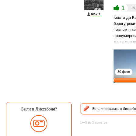
1
29
max-z
Кошта да К
берегу реки
чистым пес
пронумерова
точки маршр
30 фото
Были в Лиссабоне?
Есть, что сказать о Лиссаб
1—3 из 3 советов