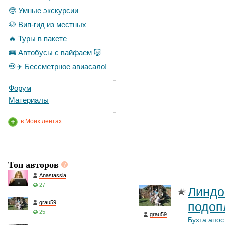
🤓 Умные экскурсии
🐶 Вип-гид из местных
🔥 Туры в пакете
🚌 Автобусы с вайфаем 🐷
💀✈️ Бессметрное авиасало!
Форум
Материалы
в Моих лентах
Топ авторов
Anastassia
27
Линдо
grau59
подоп
25
grau59
Бухта апос