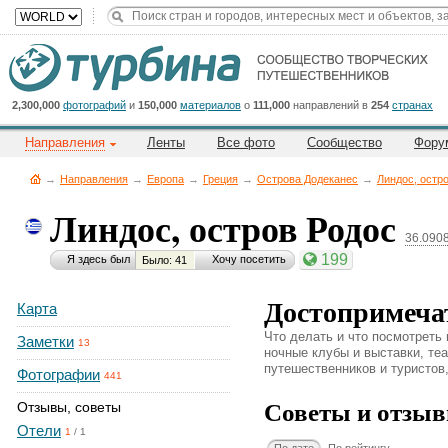
Title
Cейчас
на
сайте:
2,300,000
фотографий
и
150,000
материалов
о
111,000
направлений в
254
странах
Направления
Ленты
Все фото
Сообщество
Фору
→
Направления
→
Европа
→
Греция
→
Острова Додеканес
→
Линдос, остр
Линдос, остров Родос
36.090
Button
199
Я здесь был
Хочу посетить
Было: 41
Достопримечат
Карта
Что делать и что посмотреть 
Заметки
13
ночные клубы и выставки, теа
путешественников и туристов,
Фотографии
441
Советы и отзыв
Отзывы, советы
Отели
1
/
1