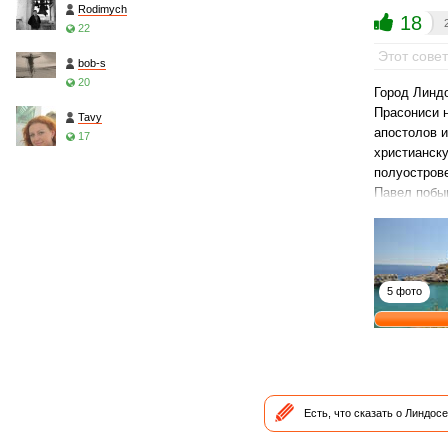
Rodimych
18
22
Этот сове
bob-s
20
Город Линд
Прасониси н
Tavy
апостолов 
17
христианск
полуострове
Павел побы
5 фото
Есть, что сказать о Линдос