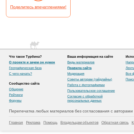
Поделитесь впечатлениями!
Что такое Турбина?
Ваша информация на сайте
Испо
О проекте и зачем он нужен
Виды материалов
Напр
Географическая база
Правила сайта
Лент
С чего начать?
Модерация
Все 
Советы авторам (гайдлайны)
Поис
Сообщество сайта
Работа с фотографиями
Общение
Пользовательскоe соглашение
Рейтинги
Согласие с обработкой
Форумы
персональных данных
Перепечатка любых материалов без согласования с авторами
Главная
Реклама
Помощь
Владельцам объектов
Обратная связь
К