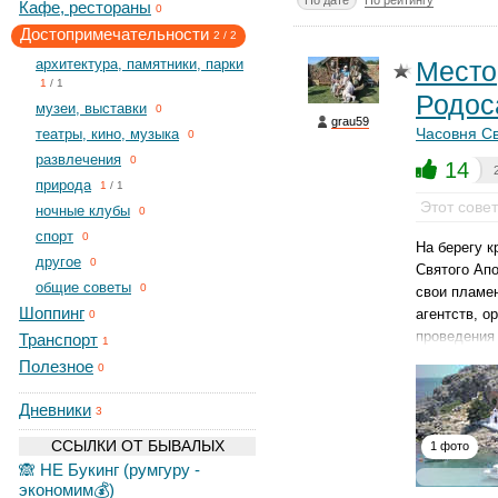
По дате
По рейтингу
Кафе, рестораны
0
Достопримечательности
2
/
2
архитектура, памятники, парки
Место
1
/
1
Родос
музеи, выставки
0
grau59
Часовня Св
театры, кино, музыка
0
развлечения
0
14
природа
1
/
1
Этот сове
ночные клубы
0
спорт
0
На берегу к
другое
0
Святого Апо
общие советы
0
свои пламе
Шоппинг
агентств, 
0
проведения 
Транспорт
1
Полезное
0
Дневники
3
ССЫЛКИ ОТ БЫВАЛЫХ
1 фото
🙈 НЕ Букинг (румгуру -
экономим💰)