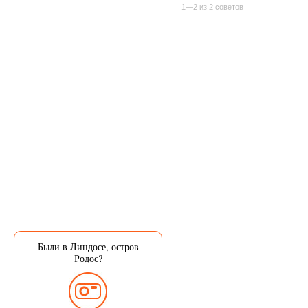
1—2 из 2 советов
Были в Линдосе, остров
Родос?