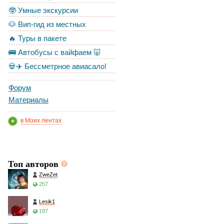
🤓 Умные экскурсии
🐶 Вип-гид из местных
🔥 Туры в пакете
🚌 Автобусы с вайфаем 🐷
💀✈️ Бессметрное авиасало!
Форум
Материалы
в Моих лентах
Топ авторов
ZweZet
257
Lesik1
197