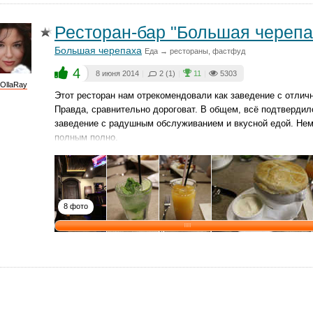
Ресторан-бар "Большая черепа
Большая черепаха
Еда → рестораны, фастфуд
4
8 июня 2014
|
2 (1)
|
11
|
5303
OllaRay
Этот ресторан нам отрекомендовали как заведение с отлич
Правда, сравнительно дороговат. В общем, всё подтверди
заведение с радушным обслуживанием и вкусной едой. Нем
полным полно.
8 фото