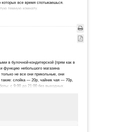
о которых все время спотыкаешься.
стую темную комнату.
ми в булочной-кондитерской (прям как в
е и функцию небольшого магазина
только не все они прикольные, они
 такие: слойка — 20р, чайник чая — 70р,
оты: с 9:00 до 21:00 без выходных.