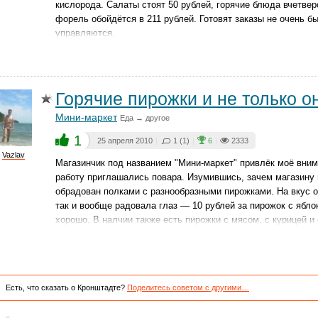
кислорода. Салаты стоят 50 рублей, горячие блюда вчетве
форель обойдётся в 211 рублей. Готовят заказы не очень бы
управляются.
Горячие пирожки и не только о
Мини-маркет
Еда → другое
1
25 апреля 2010
|
1 (1)
|
6
|
2333
Vazlav
Магазинчик под названием "Мини-маркет" привлёк моё вним
работу приглашались повара. Изумившись, зачем магазину 
обрадован полками с разнообразными пирожками. На вкус о
так и вообще радовала глаз — 10 рублей за пирожок с ябло
хорошо. В налчии также есть пирожки с мясом, с курицей 
Есть, что сказать о Кронштадте?
Поделитесь советом с другими…