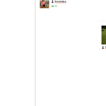
Annataliya
42