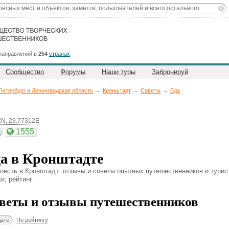
направлений в
254
странах
Сообщество
Форумы
Наши туры
Забронируй
Петербург и Ленинградская область
→
Кронштадт
→
Советы
→
Еда
2N, 29.77312E
1555
а в Кронштадте
поесть в Кронштадт: отзывы и советы опытных путешественников и турис
и, рейтинг.
веты и отзывы путешественников
дате
По рейтингу