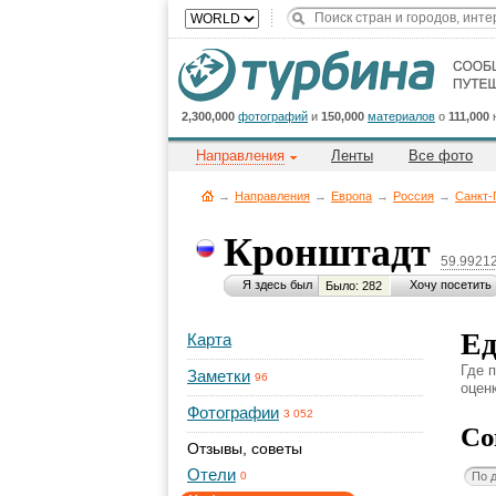
2,300,000
фотографий
и
150,000
материалов
о
111,000
Направления
Ленты
Все фото
→
Направления
→
Европа
→
Россия
→
Санкт-
Кронштадт
59.9921
Я здесь был
Хочу посетить
Было: 282
Ед
Карта
Где 
Заметки
96
оценк
Фотографии
3 052
Со
Отзывы, советы
Отели
По 
0