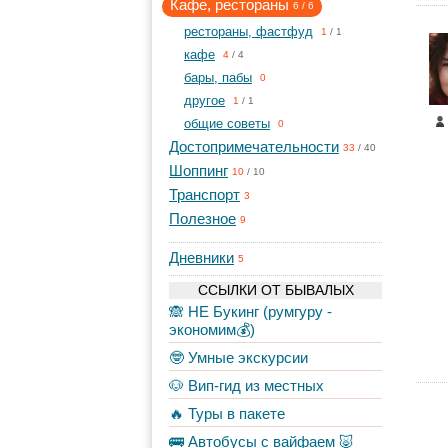
Кафе, рестораны
6
/
6
рестораны, фастфуд
1
/
1
кафе
4
/
4
бары, пабы
0
другое
1
/
1
общие советы
0
Достопримечательности
33
/
40
Шоппинг
10
/
10
Транспорт
3
Полезное
9
Дневники
5
ССЫЛКИ ОТ БЫВАЛЫХ
🙈 НЕ Букинг (румгуру -
экономим💰)
🤓 Умные экскурсии
🐶 Вип-гид из местных
🔥 Туры в пакете
🚌 Автобусы с вайфаем 🐷