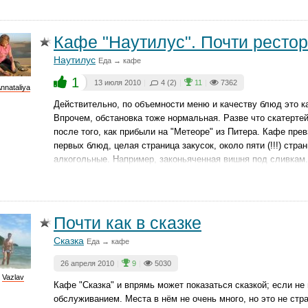
Кафе "Наутилус". Почти ресто
Наутилус
Еда → кафе
1
13 июля 2010
|
4 (2)
|
11
|
7362
nnataliya
Действительно, по объемности меню и качеству блюд это ка
Впрочем, обстановка тоже нормальная. Разве что скатертей
после того, как прибыли на "Метеоре" из Питера. Кафе пр
первых блюд, целая страница закусок, около пяти (!!!) стра
алкогольные. Например, законьяченная вишня под сливкам.
Почти как в сказке
Сказка
Еда → кафе
26 апреля 2010
|
9
|
5030
Vazlav
Кафе "Сказка" и впрямь может показаться сказкой; если не
обслуживанием. Места в нём не очень много, но это не ст