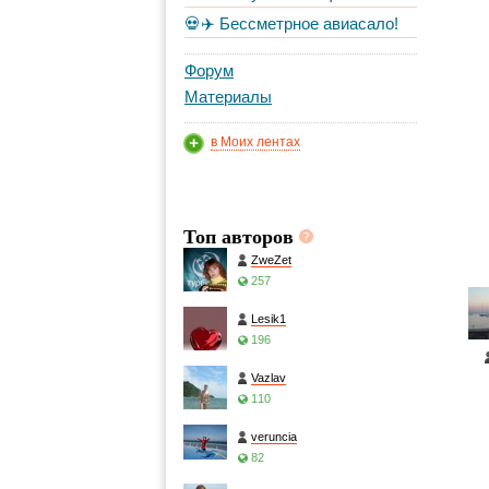
💀✈️ Бессметрное авиасало!
Форум
Материалы
в Моих лентах
Топ авторов
ZweZet
257
Lesik1
196
Vazlav
110
veruncia
82