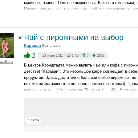
мрачное, темное. Полы не выровнены. Какие-то ступеньки, 
Прежде чем попасть в кафе надо пройти через какую-то пу
Чай с пирожными на выбор
Каравай
Еда → кафе
2
13 июня 2011
|
1 (1)
|
7
|
2555
Svetiksha
В центре Кронштадта можно выпить чаю или кофе с пирожны
детстве) "Караваи". Это небольшое кафе совмещает в себ
продуктов. Здесь достаточно большой выбор пирожных, вот 
похожи на магазинные и не очень свежие (некоторые). Цены
кусочек торта — 70р, пирожное "Карточка" — 40р. Время раб
1 фото