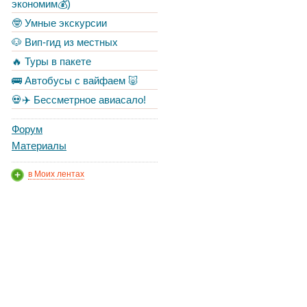
экономим💰)
🤓 Умные экскурсии
🐶 Вип-гид из местных
🔥 Туры в пакете
🚌 Автобусы с вайфаем 🐷
💀✈️ Бессметрное авиасало!
Форум
Материалы
в Моих лентах