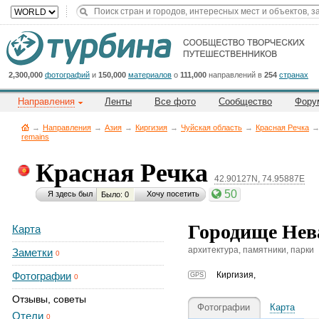
Title
Cейчас
на
сайте:
2,300,000
фотографий
и
150,000
материалов
о
111,000
направлений в
254
странах
Направления
Ленты
Все фото
Сообщество
Фору
→
Направления
→
Азия
→
Киргизия
→
Чуйская область
→
Красная Речка
remains
Красная Речка
Button
42.90127N, 74.95887E
50
Я здесь был
Хочу посетить
Было: 0
Городище Невак
Карта
архитектура, памятники, парки
Заметки
0
Фотографии
Киргизия
,
GPS
0
Отзывы, советы
Фотографии
Карта
Отели
0