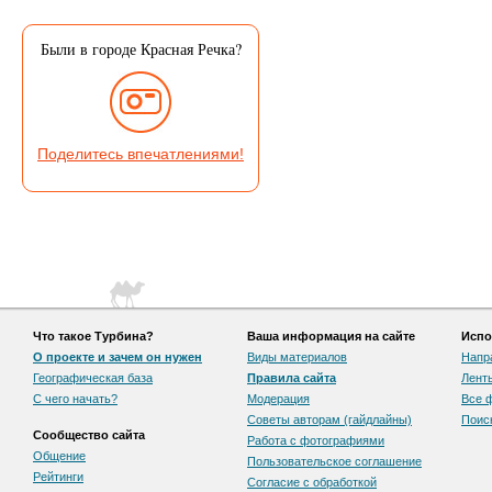
Были в городе Красная Речка?
Поделитесь впечатлениями!
Что такое Турбина?
Ваша информация на сайте
Испо
О проекте и зачем он нужен
Виды материалов
Напр
Географическая база
Правила сайта
Лент
С чего начать?
Модерация
Все 
Советы авторам (гайдлайны)
Поис
Сообщество сайта
Работа с фотографиями
Общение
Пользовательскоe соглашение
Рейтинги
Согласие с обработкой