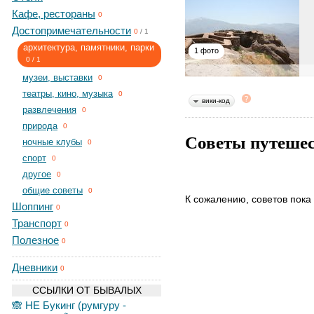
Кафе, рестораны
0
Достопримечательности
0
/
1
архитектура, памятники, парки
1 фото
0
/
1
музеи, выставки
0
театры, кино, музыка
0
вики-код
развлечения
0
природа
0
Советы путеше
ночные клубы
0
спорт
0
другое
0
общие советы
0
К сожалению, советов пока 
Шоппинг
0
Транспорт
0
Полезное
0
Дневники
0
ССЫЛКИ ОТ БЫВАЛЫХ
🙈 НЕ Букинг (румгуру -