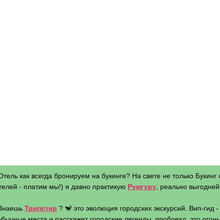
Отель как всегда бронируем на букинге? На свете не только Букинг 
телей - платим мы!) я давно практикую
Румгуру
, реально выгодней 
 Знаешь
Трипстер
? 🐒 это эволюция городских экскурсий. Вип-гид 
бычные места и расскажет городские легенды, пробовал, это огонь 