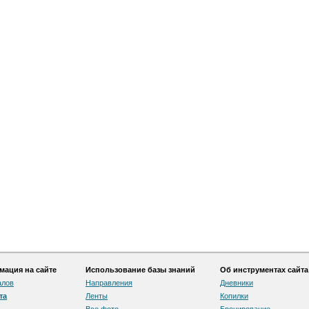
ация на сайте
Использование базы знаний
Об инструментах сайта
алов
Направления
Дневники
та
Ленты
Копилки