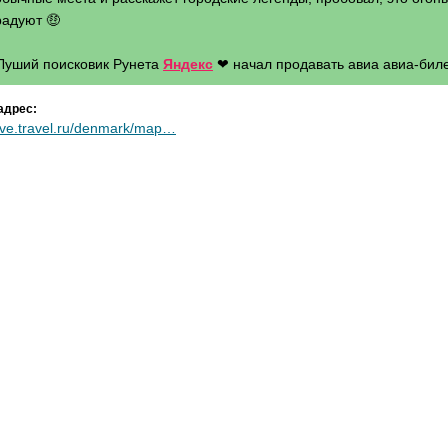
радуют 🤑
 Луший поисковик Рунета
Яндекс
❤ начал продавать авиа авиа-биле
адрес:
ive.travel.ru/denmark/map…