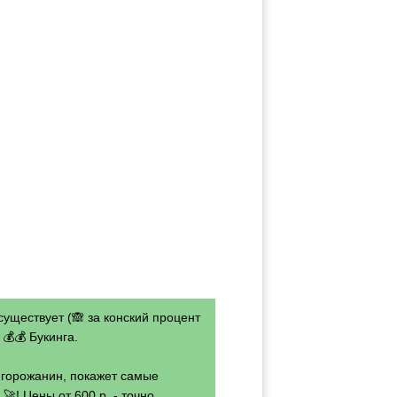
существует (🙈 за конский процент
💰💰 Букинга.
- горожанин, покажет самые
🚀! Цены от 600 р. - точно