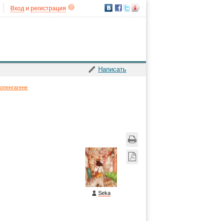
Вход
и
регистрация
Написать
опенгагене
Seka