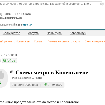
направлений в
254
странах
Сообщество
Форумы
Наши туры
Забронируй
ый регион
→
Копенгаген
→
Советы
→
Полезные ссылки
→
карты
→
Схема метро в К
9N, 12.56812E
3467
Схема метро в Копенгагене
Полезные ссылки → карты
1
1 апреля 2009 года
|
|
2
|
1670
траничке представлена схема метро в Копенгагене.