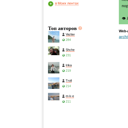
в Моих лентах
по
👁
Топ авторов
Web-
Vazlav
arch
284
Shche
231
Irika
219
Troll
214
m-k-e
211