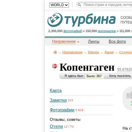
2,300,000
фотографий
и
150,000
материалов
о
111,000
Направления
Ленты
Все фото
→
Направления
→
Европа
→
Дания
→
Столичн
Копенгаген
55.6762
Я здесь был
Хочу посетить
Было: 367
Карта
Заметки
213
Фотографии
5 819
Отзывы, советы
Отели
12
/
73
На с