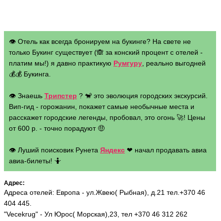
👁 Отель как всегда бронируем на букинге? На свете не
только Букинг существует (🙈 за конский процент с отелей -
платим мы!) я давно практикую
Румгуру
, реально выгодней
💰💰 Букинга.
👁 Знаешь
Трипстер
? 🐒 это эволюция городских экскурсий.
Вип-гид - горожанин, покажет самые необычные места и
расскажет городские легенды, пробовал, это огонь 🚀! Цены
от 600 р. - точно порадуют 🤑
👁 Луший поисковик Рунета
Яндекс
❤ начал продавать авиа
авиа-билеты! 🤷
Адрес:
Адреса отелей: Европа - ул.Жвею( Рыбная), д.21 тел.+370 46
404 445.
"Vecekrug" - Ул Юрос( Морская),23, тел +370 46 312 262