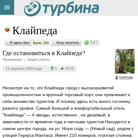
Title
Cейчас
Клайпеда
на
сайте:
547
Я здесь был
Хочу посетить
Было: 154
Где остановиться в Клайпеде?
Проживание → общие советы
13 апреля 2009 года
|
|
6
|
5076
Button
Gertruda
Несмотря на то, что Клайпеда город с высокоразвитой
промышленностью и крупный торговый порт, она привлекает к
себе множество туристов. И посему здесь есть много гостиниц
разного уровня. Самый большой и комфортабельный отель
"Клайпеда" — 4 звезды, естественно , не дешевый, в
зависимости от времени года и наплыва туристов.Находится в
самом центре города, на ул. Ноую соду — (Новый сад), рядом с
улицей Геркуса Мантаса. Имеет 210 номеров, платная стоянка