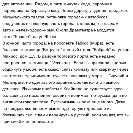
для автомашин. Рядом, в пяти минутах хода, паромная
переправа на Куршскую косу. Через дорогу, у здания городского
Музыкального театра, остановка городских автобусов,
следующих в северную часть города, к пляжам, к вокзалам —
авто и железнодорожному. Около Драмтеатра находится
отель"Европа", на ул Жвею.
В южной части города, на проспекте Тайкос (Мира), есть
большая гостиница "Ветрунге" и новый отель "Baltpark" на улице
Миниос, дом 119. В районе торгового порта есть недавно
построенная гостиница " Vecekrug". Если вы приехали с целью
отдохнуть у моря, есть смысл снять комнату или квартиру через
агентства недвижимости, лучше в поселках у моря — Гируляй и
Мельнраге, но сделать это заранее.Обойдется это намного
дешевле. Языковых проблем в Клайпеде не существует, здесь
большинство населения говорит и понимает по-русски, да и по
английски говорят тоже. Русскоязычных пока еще много. Даже
на продовольственном рынке, где торгуют крестьяне из
ближайших сел, с вами перейдут на русский, если увидят, что вы
приезжий и не понимаете.