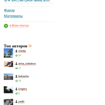
💀✈️ Бессметрное авиасало!
Форум
Материалы
в Моих лентах
Топ авторов
chedty
34
anna_solodova
27
belsasha
24
Grigory
6
yedfc