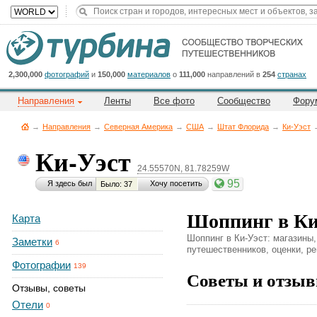
Title
Cейчас
на
сайте:
2,300,000
фотографий
и
150,000
материалов
о
111,000
направлений в
254
странах
Направления
Ленты
Все фото
Сообщество
Фору
→
Направления
→
Северная Америка
→
CША
→
Штат Флорида
→
Ки-Уэст
Ки-Уэст
24.55570N, 81.78259W
Button
95
Я здесь был
Хочу посетить
Было: 37
Шоппинг в Ки
Карта
Шоппинг в Ки-Уэст: магазины,
Заметки
6
путешественников, оценки, ре
Фотографии
139
Советы и отзыв
Отзывы, советы
Отели
0