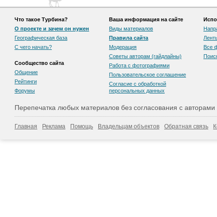
Что такое Турбина?
Ваша информация на сайте
Испо
О проекте и зачем он нужен
Виды материалов
Напр
Географическая база
Правила сайта
Лент
С чего начать?
Модерация
Все 
Советы авторам (гайдлайны)
Поис
Сообщество сайта
Работа с фотографиями
Общение
Пользовательскоe соглашение
Рейтинги
Согласие с обработкой
Форумы
персональных данных
Перепечатка любых материалов без согласования с авторами
Главная
Реклама
Помощь
Владельцам объектов
Обратная связь
К