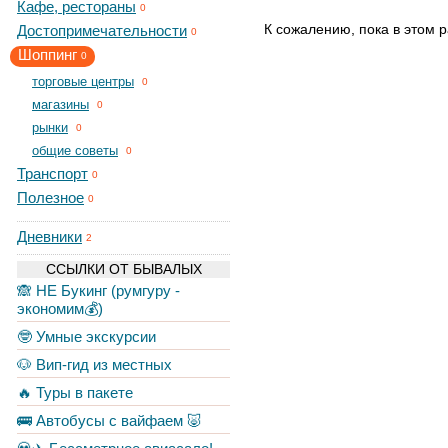
Кафе, рестораны
0
К сожалению, пока в этом р
Достопримечательности
0
Шоппинг
0
торговые центры
0
магазины
0
рынки
0
общие советы
0
Транспорт
0
Полезное
0
Дневники
2
ССЫЛКИ ОТ БЫВАЛЫХ
🙈 НЕ Букинг (румгуру -
экономим💰)
🤓 Умные экскурсии
🐶 Вип-гид из местных
🔥 Туры в пакете
🚌 Автобусы с вайфаем 🐷