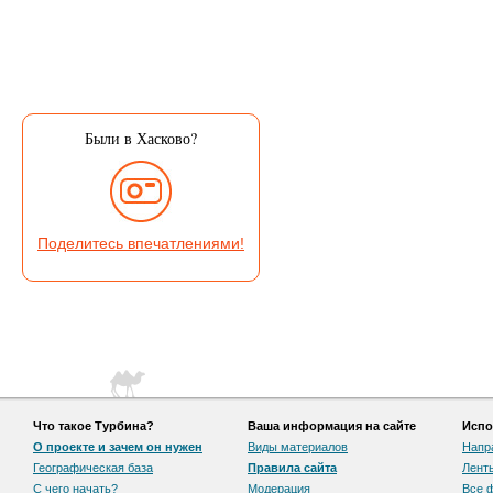
Были в Хасково?
Поделитесь впечатлениями!
Что такое Турбина?
Ваша информация на сайте
Испо
О проекте и зачем он нужен
Виды материалов
Напр
Географическая база
Правила сайта
Лент
С чего начать?
Модерация
Все 