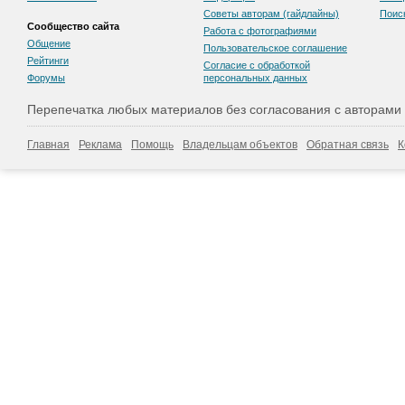
Советы авторам (гайдлайны)
Поис
Сообщество сайта
Работа с фотографиями
Общение
Пользовательскоe соглашение
Рейтинги
Согласие с обработкой
Форумы
персональных данных
Перепечатка любых материалов без согласования с авторами
Главная
Реклама
Помощь
Владельцам объектов
Обратная связь
К