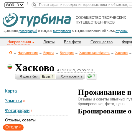
Title
Cейчас
на
сайте:
2,300,000
фотографий
и
150,000
материалов
о
111,000
направлений в
254
странах
Направления
Ленты
Все фото
Сообщество
Фору
→
Направления
→
Европа
→
Болгария
→
Хасковская область
→
Хасково
→
Хасково
41.93128N, 25.55721E
Button
7
Я здесь был
Хочу посетить
Было: 4
Проживание в
Карта
Отзывы и советы опытных пут
Заметки
0
бронирование, фото, цены.
Бронирование о
Фотографии
4
Отзывы, советы
Отели
0