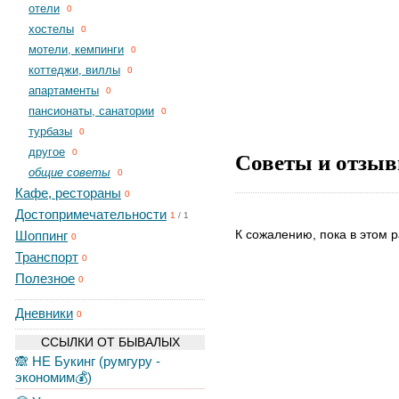
отели
0
хостелы
0
мотели, кемпинги
0
коттеджи, виллы
0
апартаменты
0
пансионаты, санатории
0
турбазы
0
другое
Советы и отзыв
0
общие советы
0
Кафе, рестораны
0
Достопримечательности
1
/
1
К сожалению, пока в этом р
Шоппинг
0
Транспорт
0
Полезное
0
Дневники
0
ССЫЛКИ ОТ БЫВАЛЫХ
🙈 НЕ Букинг (румгуру -
экономим💰)