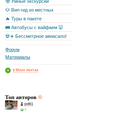
🤓 Умные экскурсии
🐶 Вип-гид из местных
🔥 Туры в пакете
🚌 Автобусы с вайфаем 🐷
💀✈️ Бессметрное авиасало!
Форум
Материалы
в Моих лентах
Топ авторов
poli61
7