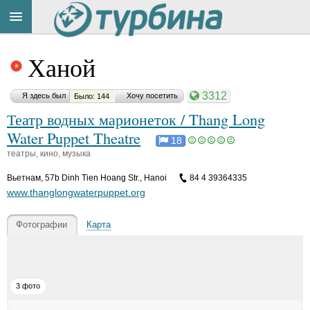
Title
Cейчас
Ханой
на
сайте:
3312
Я здесь был
Хочу посетить
Было: 144
Театр водных марионеток / Thang Long
Water Puppet Theatre
18
театры, кино, музыка
Button
Вьетнам
,
57b Dinh Tien Hoang Str., Hanoi
84 4 39364335
www.thanglongwaterpuppet.org
Фотографии
Карта
3 фото