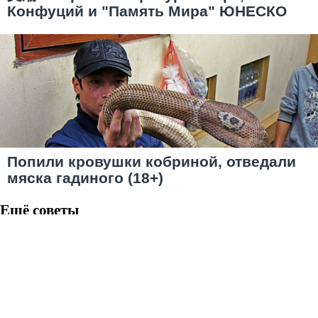
Конфуций и "Память Мира" ЮНЕСКО
Попили кровушки кобриной, отведали
мяска гадиного (18+)
Ещё советы
Восхитительное зрелище
Troll
|
18 ноя 2010
|
3
|
6
В сонном состоянии посещать не рекомендуется!
Vladusik
|
11 июн 2010
|
2
|
1
|
6