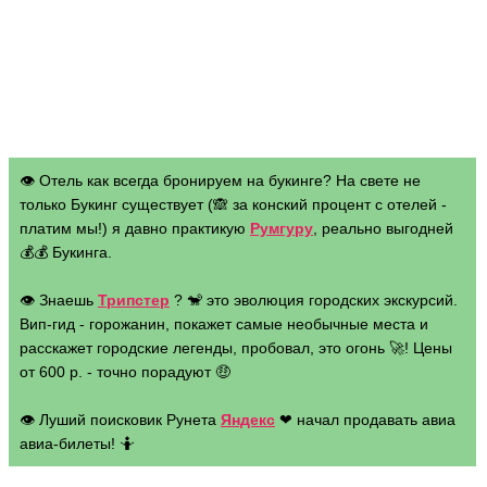
👁 Отель как всегда бронируем на букинге? На свете не
только Букинг существует (🙈 за конский процент с отелей -
платим мы!) я давно практикую
Румгуру
, реально выгодней
💰💰 Букинга.
👁 Знаешь
Трипстер
? 🐒 это эволюция городских экскурсий.
Вип-гид - горожанин, покажет самые необычные места и
расскажет городские легенды, пробовал, это огонь 🚀! Цены
от 600 р. - точно порадуют 🤑
👁 Луший поисковик Рунета
Яндекс
❤ начал продавать авиа
авиа-билеты! 🤷