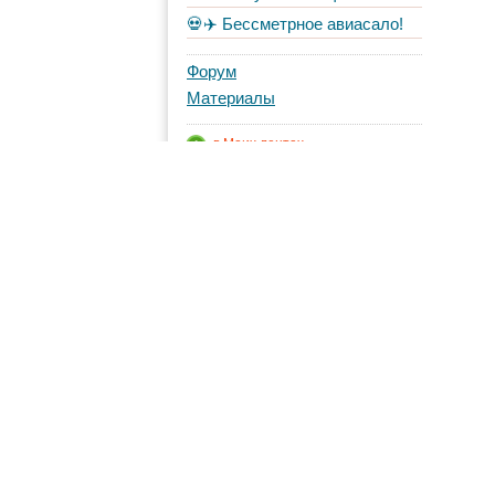
💀✈️ Бессметрное авиасало!
Форум
Материалы
в Моих лентах
Топ авторов
Shche
98