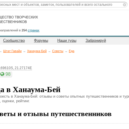
направлений в
254
странах
Сообщество
Форумы
Наши туры
Забронируй
→
Штат Гавайи
→
Ханаума-Бей
→
Советы
→
Еда
.69610S, 21.27174E
98
а в Ханаума-Бей
поесть в Ханаума-Бей: отзывы и советы опытных путешественников и тур
 оценки, рейтинг.
веты и отзывы путешественников