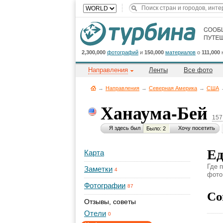
2,300,000
фотографий
и
150,000
материалов
о
111,000
Направления
Ленты
Все фото
→
Направления
→
Северная Америка
→
CША
Ханаума-Бей
157
Я здесь был
Хочу посетить
Было: 2
Ед
Карта
Где 
Заметки
4
фото,
Фотографии
87
Со
Отзывы, советы
Отели
0