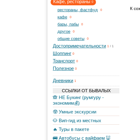
Кафе, рестораны
0
К со
рестораны, фастфуд
0
кафе
0
бары, пабы
0
другое
0
общие советы
0
Достопримечательности
1
/
1
Шоппинг
0
Транспорт
0
Полезное
0
Дневники
1
ССЫЛКИ ОТ БЫВАЛЫХ
🙈 НЕ Букинг (румгуру -
экономим💰)
🤓 Умные экскурсии
🐶 Вип-гид из местных
🔥 Туры в пакете
🚌 Автобусы с вайфаем 🐷