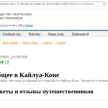
направлений в
254
странах
Сообщество
Форумы
Наши туры
Забронируй
→
Штат Гавайи
→
Кайлуа-Кона
→
Советы
→
Общее
64056N, 155.99556W
18
щее в Кайлуа-Коне
цина, местные особенности и опасности Кайлуа-Кона. Хитрости и полез
веты и отзывы путешественников