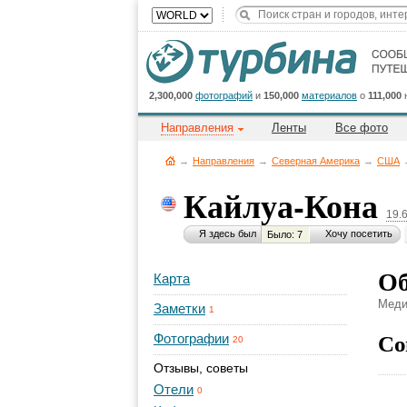
2,300,000
фотографий
и
150,000
материалов
о
111,000
Направления
Ленты
Все фото
→
Направления
→
Северная Америка
→
CША
Кайлуа-Кона
19.
Я здесь был
Хочу посетить
Было: 7
Об
Карта
Меди
Заметки
1
Со
Фотографии
20
Отзывы, советы
Отели
0