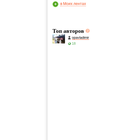
в Моих лентах
Топ авторов
opavladimir
18