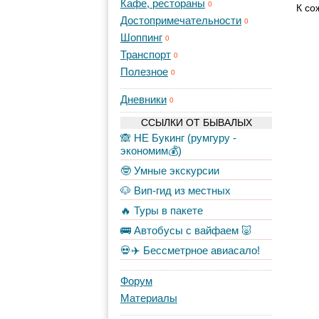
Кафе, рестораны
0
К со
Достопримечательности
0
Шоппинг
0
Транспорт
0
Полезное
0
Дневники
0
ССЫЛКИ ОТ БЫВАЛЫХ
🙈 НЕ Букинг (румгуру -
экономим💰)
🤓 Умные экскурсии
🐶 Вип-гид из местных
🔥 Туры в пакете
🚌 Автобусы с вайфаем 🐷
💀✈️ Бессметрное авиасало!
Форум
Материалы