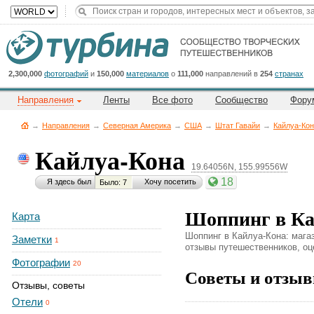
Title
Cейчас
на
сайте:
2,300,000
фотографий
и
150,000
материалов
о
111,000
направлений в
254
странах
Направления
Ленты
Все фото
Сообщество
Фору
→
Направления
→
Северная Америка
→
CША
→
Штат Гавайи
→
Кайлуа-Ко
Кайлуа-Кона
19.64056N, 155.99556W
Button
18
Я здесь был
Хочу посетить
Было: 7
Шоппинг в Ка
Карта
Шоппинг в Кайлуа-Кона: магаз
Заметки
1
отзывы путешественников, оце
Фотографии
20
Советы и отзыв
Отзывы, советы
Отели
0