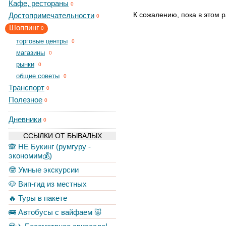
Кафе, рестораны
0
К сожалению, пока в этом р
Достопримечательности
0
Шоппинг
0
торговые центры
0
магазины
0
рынки
0
общие советы
0
Транспорт
0
Полезное
0
Дневники
0
ССЫЛКИ ОТ БЫВАЛЫХ
🙈 НЕ Букинг (румгуру -
экономим💰)
🤓 Умные экскурсии
🐶 Вип-гид из местных
🔥 Туры в пакете
🚌 Автобусы с вайфаем 🐷