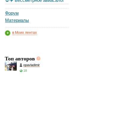
💀✈️ Бессметрное авиасало!
Форум
Материалы
в Моих лентах
Топ авторов
opavladimir
18