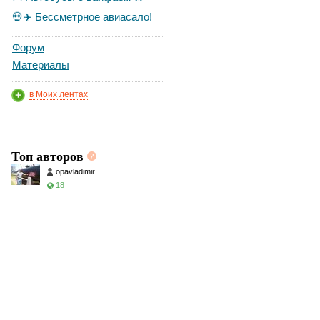
💀✈️ Бессметрное авиасало!
Форум
Материалы
в Моих лентах
Топ авторов
opavladimir
18