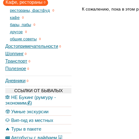
Кафе, рестораны
0
К сожалению, пока в этом р
рестораны, фастфуд
0
кафе
0
бары, пабы
0
другое
0
общие советы
0
Достопримечательности
0
Шоппинг
0
Транспорт
0
Полезное
0
Дневники
0
ССЫЛКИ ОТ БЫВАЛЫХ
🙈 НЕ Букинг (румгуру -
экономим💰)
🤓 Умные экскурсии
🐶 Вип-гид из местных
🔥 Туры в пакете
🚌 Автобусы с вайфаем 🐷