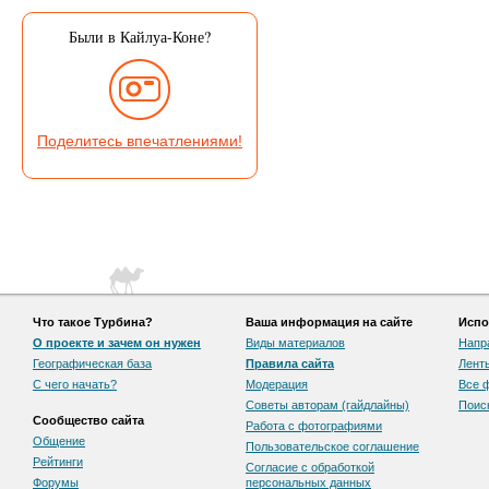
Были в Кайлуа-Коне?
Поделитесь впечатлениями!
Что такое Турбина?
Ваша информация на сайте
Испо
О проекте и зачем он нужен
Виды материалов
Напр
Географическая база
Правила сайта
Лент
С чего начать?
Модерация
Все 
Советы авторам (гайдлайны)
Поис
Сообщество сайта
Работа с фотографиями
Общение
Пользовательскоe соглашение
Рейтинги
Согласие с обработкой
Форумы
персональных данных