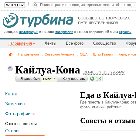
Title
Cейчас
на
сайте:
2,300,000
фотографий
и
150,000
материалов
о
111,000
направлений в
254
странах
Направления
Ленты
Все фото
Сообщество
Фору
→
Направления
→
Северная Америка
→
CША
→
Штат Гавайи
→
Кайлуа-Ко
Кайлуа-Кона
19.64056N, 155.99556W
Button
18
Я здесь был
Хочу посетить
Было: 7
Еда в Кайлуа-
Карта
Где поесть в Кайлуа-Кона: о
Заметки
1
фото, оценки, рейтинг.
Фотографии
20
Советы и отзыв
Отзывы, советы
Отели
0