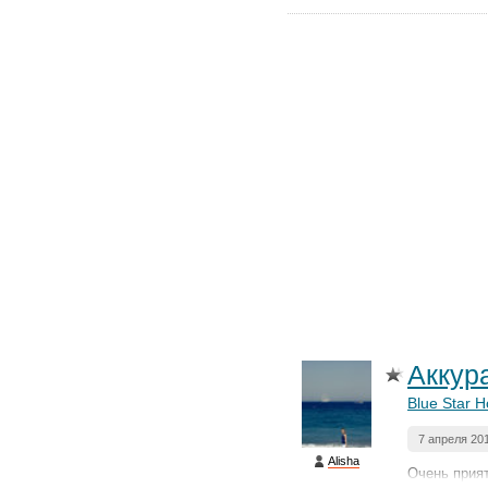
Аккура
Blue Star H
7 апреля 20
Alisha
Очень прият