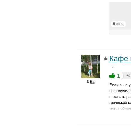
5 фото
Кафе 
→
1
30
Ika
Если вы с у
не получило
вставать ра
греческий к
могут обиде