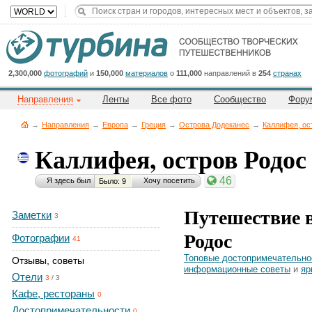
Title
Cейчас
на
сайте:
2,300,000
фотографий
и
150,000
материалов
о
111,000
направлений в
254
странах
Направления
Ленты
Все фото
Сообщество
Фору
→
Направления
→
Европа
→
Греция
→
Острова Додеканес
→
Каллифея, ос
Каллифея, остров Родо
Button
46
Я здесь был
Хочу посетить
Было: 9
Путешествие 
Заметки
3
Родос
Фотографии
41
Топовые достопримечательно
Отзывы, советы
информационные советы
и
яр
Отели
3
/
3
Кафе, рестораны
0
Достопримечательности
0