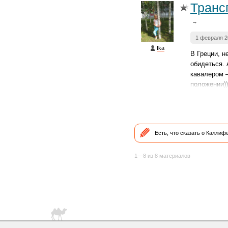
Транс
→
1 февраля 2
Ika
В Греции, н
обидеться. 
кавалером —
положении))
Есть, что сказать о Каллиф
1—8 из 8 материалов