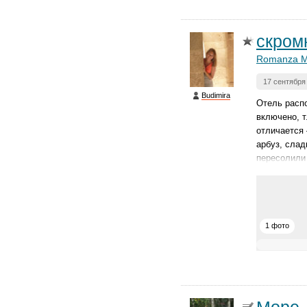
скром
Romanza M
17 сентября
Budimira
Отель распо
включено, т
отличается 
арбуз, слад
пересолили 
1 фото