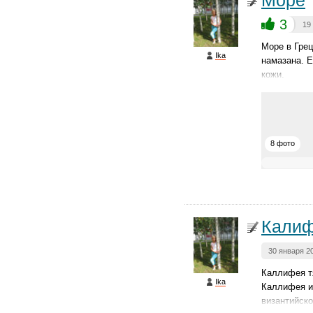
Море
3
19
Море в Грец
Ika
намазана. Е
кожи.
8 фото
Кали
30 января 2
Каллифея тя
Ika
Каллифея и
византийско