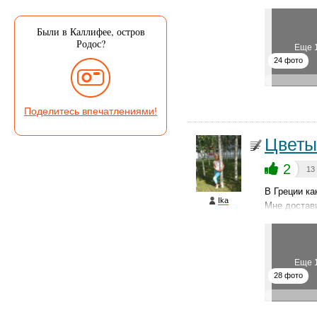
Были в Каллифее, остров
Родос?
Еще 
24 фото
Поделитесь впечатлениями!
Цветы
2
13
В Греции ка
Ika
Мне достав
Еще 
28 фото