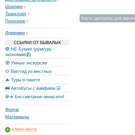
Шоппинг
0
Транспорт
0
Карты доступны для зарег
Полезное
2
Дневники
0
ССЫЛКИ ОТ БЫВАЛЫХ
🙈 НЕ Букинг (румгуру -
экономим💰)
🤓 Умные экскурсии
🐶 Вип-гид из местных
🔥 Туры в пакете
🚌 Автобусы с вайфаем 🐷
💀✈️ Бессметрное авиасало!
Форум
Материалы
в Моих лентах