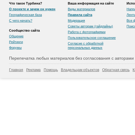
Что такое Турбина?
Ваша информация на сайте
Испо
О проекте и зачем он нужен
Виды материалов
Напр
Географическая база
Правила сайта
Лент
С чего начать?
Модерация
Все 
Советы авторам (гайдлайны)
Поис
Сообщество сайта
Работа с фотографиями
Общение
Пользовательскоe соглашение
Рейтинги
Согласие с обработкой
Форумы
персональных данных
Перепечатка любых материалов без согласования с авторами
Главная
Реклама
Помощь
Владельцам объектов
Обратная связь
К