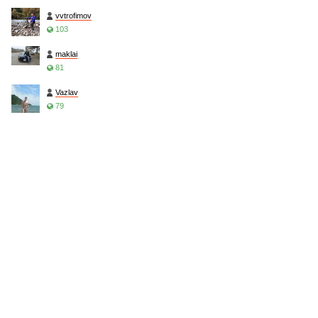
vvtrofimov
103
maklai
81
Vazlav
79