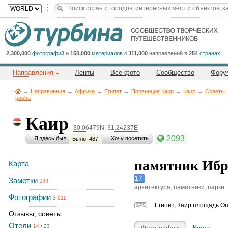
Title
Cейчас
на
сайте:
2,300,000
фотографий
и
150,000
материалов
о
111,000
направлений в
254
странах
Направления
Ленты
Все фото
Сообщество
Фору
→
Направления
→
Африка
→
Египет
→
Провинция Каир
→
Каир
→
Советы
pasha
Каир
Button
30.06479N, 31.24237E
2093
Я здесь был
Хочу посетить
Было: 487
памятник Ибра
Карта
17
Заметки
144
архитектура, памятники, парки
Фотографии
3 011
Египет
,
Каир площадь О
GPS
Отзывы, советы
Отели
14
/
23