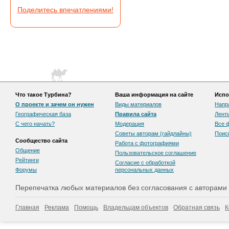
Поделитесь впечатлениями!
Что такое Турбина?
Ваша информация на сайте
Испо
О проекте и зачем он нужен
Виды материалов
Напр
Географическая база
Правила сайта
Лент
С чего начать?
Модерация
Все 
Советы авторам (гайдлайны)
Поис
Сообщество сайта
Работа с фотографиями
Общение
Пользовательскоe соглашение
Рейтинги
Согласие с обработкой
Форумы
персональных данных
Перепечатка любых материалов без согласования с авторами
Главная
Реклама
Помощь
Владельцам объектов
Обратная связь
К