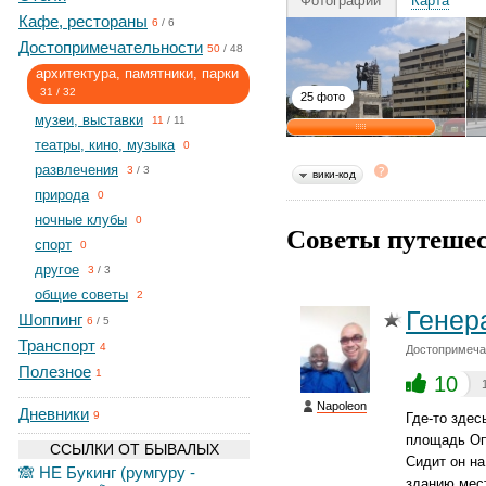
Фотографии
Карта
Кафе, рестораны
6
/
6
Достопримечательности
50
/
48
архитектура, памятники, парки
31
/
32
25 фото
музеи, выставки
11
/
11
театры, кино, музыка
0
развлечения
3
/
3
вики-код
природа
0
ночные клубы
0
Советы путешес
спорт
0
другое
3
/
3
общие советы
2
Генер
Шоппинг
6
/
5
Транспорт
4
Достопримечат
Полезное
1
10
Napoleon
Дневники
9
Где-то здес
площадь Оп
ССЫЛКИ ОТ БЫВАЛЫХ
Сидит он на
🙈 НЕ Букинг (румгуру -
зданию мест