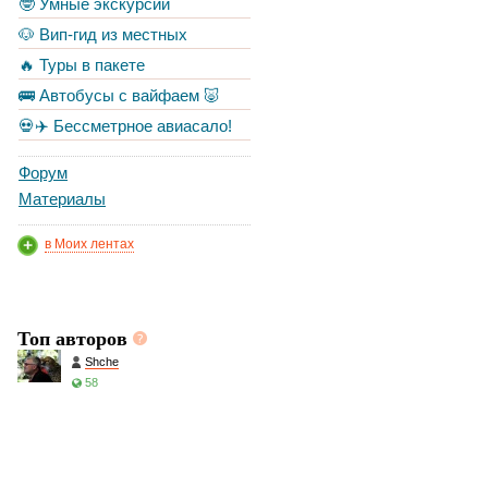
🤓 Умные экскурсии
🐶 Вип-гид из местных
🔥 Туры в пакете
🚌 Автобусы с вайфаем 🐷
💀✈️ Бессметрное авиасало!
Форум
Материалы
в Моих лентах
Топ авторов
Shche
58