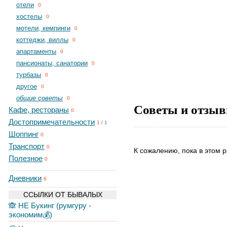
отели
0
хостелы
0
мотели, кемпинги
0
коттеджи, виллы
0
апартаменты
0
пансионаты, санатории
0
турбазы
0
другое
0
общие советы
0
Советы и отзыв
Кафе, рестораны
0
Достопримечательности
1
/
1
Шоппинг
0
Транспорт
0
К сожалению, пока в этом р
Полезное
0
Дневники
6
ССЫЛКИ ОТ БЫВАЛЫХ
🙈 НЕ Букинг (румгуру -
экономим💰)