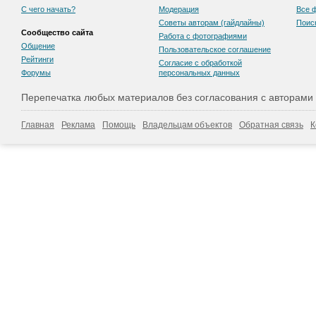
С чего начать?
Модерация
Все 
Советы авторам (гайдлайны)
Поис
Сообщество сайта
Работа с фотографиями
Общение
Пользовательскоe соглашение
Рейтинги
Согласие с обработкой
Форумы
персональных данных
Перепечатка любых материалов без согласования с авторами
Главная
Реклама
Помощь
Владельцам объектов
Обратная связь
К