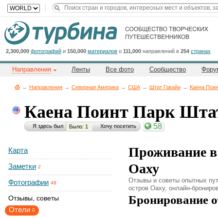
Title
Cейчас
на
сайте:
2,300,000
фотографий
и
150,000
материалов
о
111,000
направлений в
254
странах
Направления
Ленты
Все фото
Сообщество
Фору
→
Направления
→
Северная Америка
→
CША
→
Штат Гавайи
→
Каена Поин
Каена Поинт Парк Штат
Button
58
Я здесь был
Хочу посетить
Было: 1
Проживание в
Карта
Оаху
Заметки
2
Отзывы и советы опытных пут
Фотографии
48
остров Оаху, онлайн-брониров
Бронирование о
Отзывы, советы
Отели
0