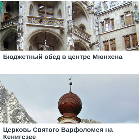
Бюджетный обед в центре Мюнхена
Церковь Святого Варфоломея на
Кёнигсзее