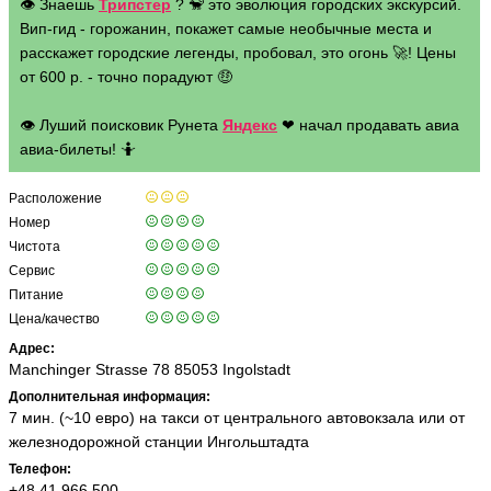
👁 Знаешь
Трипстер
? 🐒 это эволюция городских экскурсий.
Вип-гид - горожанин, покажет самые необычные места и
расскажет городские легенды, пробовал, это огонь 🚀! Цены
от 600 р. - точно порадуют 🤑
👁 Луший поисковик Рунета
Яндекс
❤ начал продавать авиа
авиа-билеты! 🤷
Расположение
Номер
Чистота
Сервис
Питание
Цена/качество
Адрес:
Manchinger Strasse 78 85053 Ingolstadt
Дополнительная информация:
7 мин. (~10 евро) на такси от центрального автовокзала или от
железнодорожной станции Ингольштадта
Телефон:
+48 41 966 500