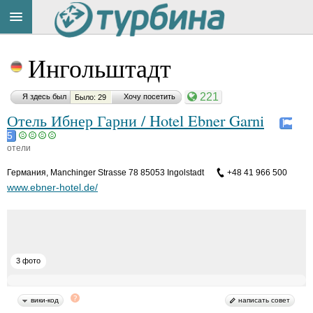
Title
Cейчас
Ингольштадт
на
сайте:
221
Я здесь был
Хочу посетить
Было: 29
Отель Ибнер Гарни / Hotel Ebner Garni
5
отели
Button
Германия
,
Manchinger Strasse 78 85053 Ingolstadt
+48 41 966 500
www.ebner-hotel.de/
3 фото
вики-код
написать совет