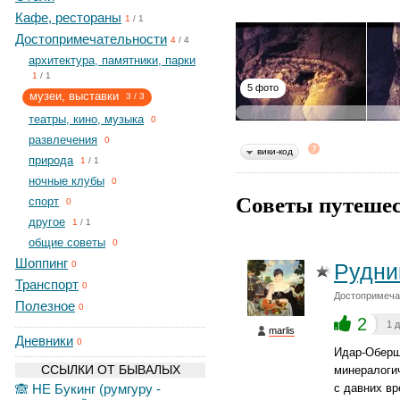
Кафе, рестораны
1
/
1
Достопримечательности
4
/
4
архитектура, памятники, парки
1
/
1
5 фото
музеи, выставки
3
/
3
театры, кино, музыка
0
развлечения
0
вики-код
природа
1
/
1
ночные клубы
0
Советы путешес
спорт
0
другое
1
/
1
общие советы
0
Шоппинг
Рудни
0
Транспорт
0
Достопримеча
Полезное
0
2
1 
marlis
Дневники
0
Идар-Обершт
ССЫЛКИ ОТ БЫВАЛЫХ
минералогич
🙈 НЕ Букинг (румгуру -
с давних вр