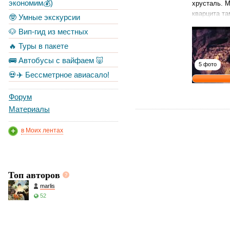
экономим💰)
хрусталь. 
кварцита та
🤓 Умные экскурсии
🐶 Вип-гид из местных
🔥 Туры в пакете
🚌 Автобусы с вайфаем 🐷
5 фото
💀✈️ Бессметрное авиасало!
Форум
Материалы
в Моих лентах
Топ авторов
marlis
52