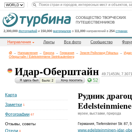
Title
Cейчас
на
сайте:
2,300,000
фотографий
и
150,000
материалов
о
111,000
направлений в
254
странах
Направления
Ленты
Все фото
Сообщество
Фору
→
Направления
→
Европа
→
Германия
→
Земля Рейнланд-Пфальц
→
Идар
Оберштайн / Edelsteinmiene Steinkaulenberg
Идар-Оберштайн
Button
49.71453N, 7.307
52
Я здесь был
Хочу посетить
Было: 2
Рудник драго
Карта
Edelsteinmiene
Заметки
1
музеи, выставки, природа
Фотографии
67
Отзывы, советы
Германия
,
Tiefensteiner Str. 87,
www.edelsteinminen-idar-obe
Отели
0