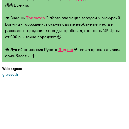
💰💰 Букинга.
👁 Знаешь
Трипстер
? 🐒 это эволюция городских экскурсий.
Вип-гид - горожанин, покажет самые необычные места и
расскажет городские легенды, пробовал, это огонь 🚀! Цены
от 600 р. - точно порадуют 🤑
👁 Луший поисковик Рунета
Яндекс
❤ начал продавать авиа
авиа-билеты! 🤷
Web-адрес:
grasse.fr