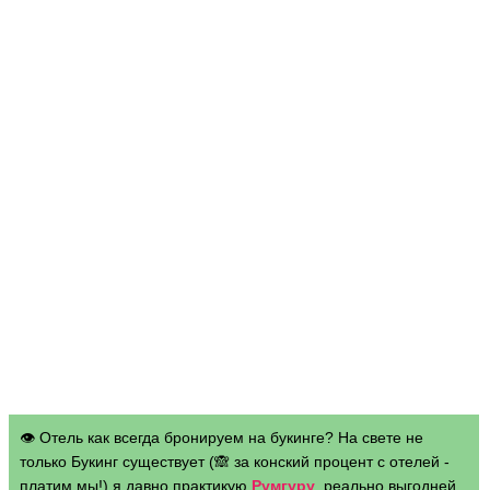
👁 Отель как всегда бронируем на букинге? На свете не
только Букинг существует (🙈 за конский процент с отелей -
платим мы!) я давно практикую
Румгуру
, реально выгодней