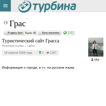
Title
Cейчас
Грас
на
сайте:
141
Я здесь был
Хочу посетить
Было: 45
Туристический сайт Грасса
Полезные ссылки → сайты
16 апреля 2009 года
|
|
2
|
1267
Button
Irika
Информация о городе, в т.ч. на русском языке.